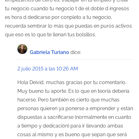
tu negocio cuando tu negocio t de el doble d ingresos
n
es hora d dedicarse por conpleto a tu negocio,
d
recuerda sembrar lo más que puedas en puros activos
e
que eso es lo que te llenan tus bolsillos.
e
Gabriela Turiano
dice:
n
2 julio 2015 a las 10:26 AM
t
Hola Deivid, muchas gracias por tu comentario.
r
Muy bueno tu aporte. Es lo que en teoría debería
a
hacerse. Pero también es cierto que muchas
personas quieren ya ponerse a emprender y están
d
dispuestas a sacrificarse (normalmente en cuanto
a
a tiempo y dedicación) para ir llevando ambas
s
cosas al mismo y es bueno que sepan que será