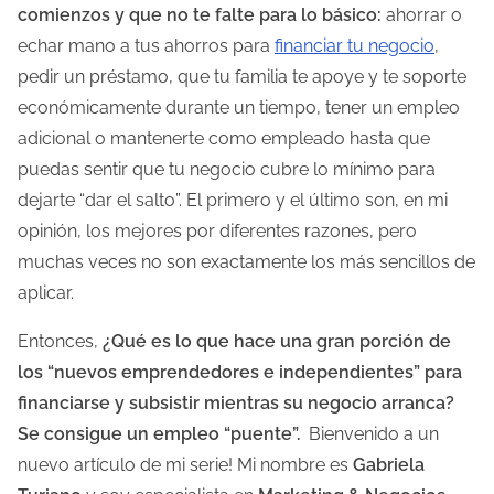
comienzos y que no te falte para lo básico:
ahorrar o
d
echar mano a tus ahorros para
financiar tu negocio
,
e
pedir un préstamo, que tu familia te apoye y te soporte
l
económicamente durante un tiempo, tener un empleo
a
adicional o mantenerte como empleado hasta que
e
puedas sentir que tu negocio cubre lo mínimo para
n
dejarte “dar el salto”. El primero y el último son, en mi
t
opinión, los mejores por diferentes razones, pero
r
muchas veces no son exactamente los más sencillos de
a
aplicar.
d
a
Entonces,
¿Qué es lo que hace una gran porción de
los “nuevos emprendedores e independientes” para
financiarse y subsistir mientras su negocio arranca?
Se consigue un empleo “puente”.
Bienvenido a un
nuevo artículo de mi serie! Mi nombre es
Gabriela