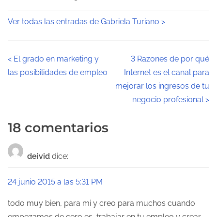
Ver todas las entradas de Gabriela Turiano >
N
<
El grado en marketing y
3 Razones de por qué
las posibilidades de empleo
Internet es el canal para
a
mejorar los ingresos de tu
v
negocio profesional
>
e
18 comentarios
g
a
deivid
dice:
c
24 junio 2015 a las 5:31 PM
i
todo muy bien, para mi y creo para muchos cuando
ó
empezamos de cero es, trabajar en tu empleo y crear