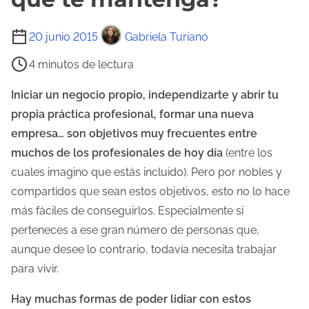
T
20 junio 2015
Gabriela Turiano
i
4 minutos de lectura
e
m
Iniciar un negocio propio, independizarte y abrir tu
p
propia práctica profesional, formar una nueva
o
empresa… son objetivos muy frecuentes entre
d
muchos de los profesionales de hoy día
(entre los
e
cuales imagino que estás incluido). Pero por nobles y
l
compartidos que sean estos objetivos, esto no lo hace
e
más fáciles de conseguirlos. Especialmente si
c
perteneces a ese gran número de personas que,
t
aunque desee lo contrario, todavía necesita trabajar
u
para vivir.
r
Hay muchas formas de poder lidiar con estos
a