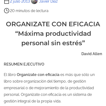
2 julio 2013
Javier Diaz
i
20 minutos de lectura
e
m
ORGANIZATE CON EFICACIA
p
“Máxima productividad
o
d
personal sin estrés”
e
l
David Allen
e
RESUMEN EJECUTIVO
c
t
El libro
Organízate con eficacia
es más que sólo un
u
libro sobre organización del tiempo, de gestión
r
empresarial o de mejoramiento de la productividad
a
personal. Organízate con eficacia es un sistema de
d
gestión integral de la propia vida.
e