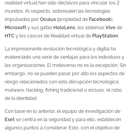
realidad virtual han sido decisivos para vincular los 2
l
mundos. Al respecto, sobresalen las tecnologías
a
impulsadas por
Oculus
(propiedad de
Facebook
),
e
Microsoft
y sus gafas
HoloLens
, los sistemas
Vive
de
n
HTC
y los cascos de Realidad virtual de
PlayStation
.
t
La impresionante evolución tecnológica y digital ha
r
evidenciado una serie de ventajas para los individuos y
a
las organizaciones. El metaverso no es la excepción. Sin
d
embargo, no se pueden pasar por alto los aspectos de
a
riesgo relacionados con esta disrupción tecnológica:
malware, hacking, fishing tradicional o incluso, el robo
de la identidad.
Con base en lo anterior, el equipo de investigación de
Eset
se centra en la seguridad y para ello, establecen
algunos puntos a considerar. Esto, con el objetivo de