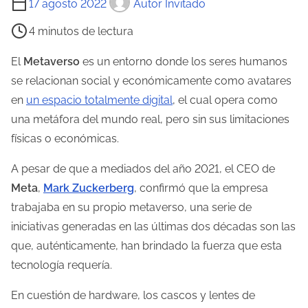
17 agosto 2022
Autor Invitado
i
4 minutos de lectura
e
m
El
Metaverso
es un entorno donde los seres humanos
p
se relacionan social y económicamente como avatares
o
en
un espacio totalmente digital
, el cual opera como
d
una metáfora del mundo real, pero sin sus limitaciones
e
físicas o económicas.
l
A pesar de que a mediados del año 2021, el CEO de
e
Meta
,
Mark Zuckerberg
, confirmó que la empresa
c
trabajaba en su propio metaverso, una serie de
t
iniciativas generadas en las últimas dos décadas son las
u
que, auténticamente, han brindado la fuerza que esta
r
tecnología requería.
a
d
En cuestión de hardware, los cascos y lentes de
e