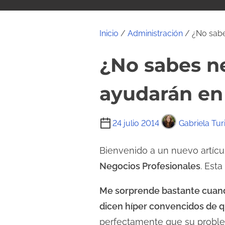
i
d
o
Inicio
/
Administración
/ ¿No sabe
¿No sabes ne
ayudarán en
T
24 julio 2014
Gabriela Tur
i
e
Bienvenido a un nuevo artícu
m
Negocios Profesionales
. Est
p
Me sorprende bastante cuando
o
d
dicen híper convencidos de q
e
perfectamente que su probl