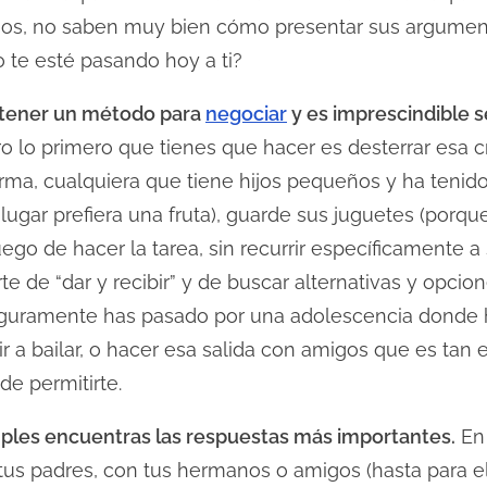
sos, no saben muy bien cómo presentar sus argument
 te esté pasando hoy a ti?
l tener un método para
negociar
y es imprescindible s
o lo primero que tienes que hacer es desterrar esa c
forma, cualquiera que tiene hijos pequeños y ha teni
ugar prefiera una fruta), guarde sus juguetes (porqu
ego de hacer la tarea, sin recurrir específicamente a
te de “dar y recibir” y de buscar alternativas y opcio
, seguramente has pasado por una adolescencia donde
r a bailar, o hacer esa salida con amigos que es tan e
e permitirte.
mples encuentras las respuestas más importantes.
En 
 tus padres, con tus hermanos o amigos (hasta para el