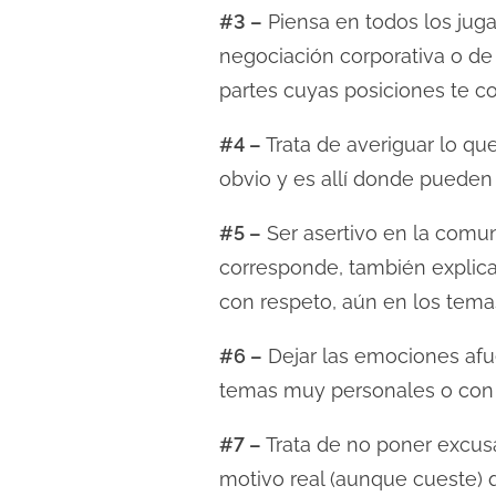
#3 –
Piensa en todos los jug
negociación corporativa o de 
partes cuyas posiciones te co
#4 –
Trata de averiguar lo qu
obvio y es allí donde pueden s
#5 –
Ser asertivo en la comun
corresponde, también explica
con respeto, aún en los temas
#6 –
Dejar las emociones afu
temas muy personales o con 
#7 –
Trata de no poner excusa
motivo real (aunque cueste) 