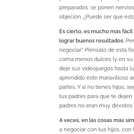
l
preparados: se ponen nervio
e
objeción. ¿Puede ser que esto
c
t
Es cierto, es mucho más fáci
u
lograr buenos resultados.
Per
r
negociar”. Piénsalo de esta 
a
coma menos dulces (y en su l
d
deje sus videojuegos hasta lu
e
aprendido este maravilloso ar
l
partes. Y si no tienes hijos
a
tus padres para que te dejen i
e
n
padres no eran muy devotos d
t
A veces, en las cosas más si
r
a negociar con tus hijos, con
a