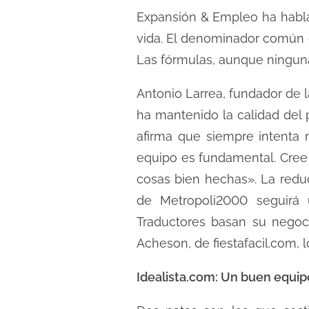
c
Expansión & Empleo ha habla
t
vida. El denominador común de
u
Las fórmulas, aunque ninguna
r
a
Antonio Larrea, fundador de 
d
ha mantenido la calidad del 
e
afirma que siempre intenta m
l
equipo es fundamental. Cree 
a
e
cosas bien hechas». La reduc
n
de Metropoli2000 seguirá 
t
Traductores basan su negoci
r
Acheson, de fiestafacil.com, l
a
d
Idealista.com: Un buen equi
a