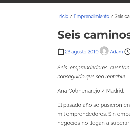
i
d
Inicio
/
Emprendimiento
/ Seis ca
o
Seis caminos
T
23 agosto 2010
Adam
i
e
Seis emprendedores cuentan
m
conseguido que sea rentable.
p
Ana Colmenarejo / Madrid.
o
d
El pasado año se pusieron en
e
mil emprendedores. Sin embar
l
negocios no llegan a superar 
e