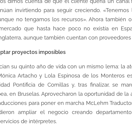
s dimos cuenta de que el cliente quería un canal f
inúan invirtiendo para seguir creciendo. «Tenemos
nque no tengamos los recursos». Ahora también org
 mercado que hasta hace poco no existía en Espa
Inglaterra, aunque también cuentan con proveedores 
ptar proyectos imposibles
ian su quinto año de vida con un mismo lema: la at
Mónica Artacho y Lola Espinosa de los Monteros es
idad Pontificia de Comillas y, tras finalizar, se 
pea, en Bruselas. Aprovecharon la oportunidad de la 
ducciones para poner en marcha McLehm Traductores
ieron ampliar el negocio creando departamentos
servicios de intérpretes.