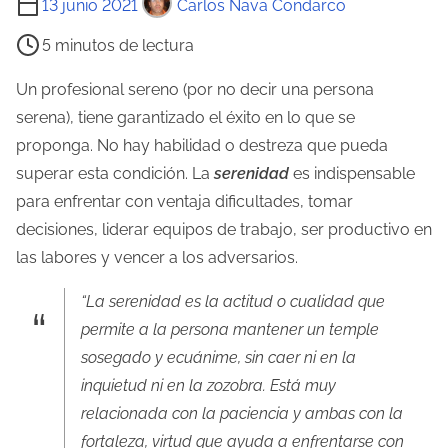
13 junio 2021
Carlos Nava Condarco
i
5 minutos de lectura
e
m
Un profesional sereno (por no decir una persona
p
serena), tiene garantizado el éxito en lo que se
o
proponga. No hay habilidad o destreza que pueda
d
superar esta condición. La
serenidad
es indispensable
e
para enfrentar con ventaja dificultades, tomar
l
decisiones, liderar equipos de trabajo, ser productivo en
e
las labores y vencer a los adversarios.
c
“La serenidad es la actitud o cualidad que
t
permite a la persona mantener un temple
u
sosegado y ecuánime, sin caer ni en la
r
inquietud ni en la zozobra. Está muy
a
relacionada con la paciencia y ambas con la
d
fortaleza, virtud que ayuda a enfrentarse con
e