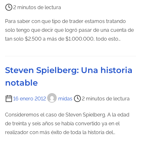
i
a
2 minutos de lectura
e
d
m
Para saber con que tipo de trader estamos tratando
e
p
solo tengo que decir que logró pasar de una cuenta de
l
o
tan solo $2.500 a más de $1.000.000, todo esto…
a
d
e
e
n
l
t
Steven Spielberg: Una historia
e
r
notable
c
a
t
d
T
16 enero 2012
midas
2 minutos de lectura
u
a
i
r
e
Consideremos el caso de Steven Spielberg. A la edad
a
m
de treinta y seis años se había convertido ya en el
d
p
realizador con más éxito de toda la historia del…
e
o