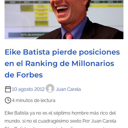
Eike Batista pierde posiciones
en el Ranking de Millonarios
de Forbes
T
10 agosto 2012
Juan Carela
i
4 minutos de lectura
e
m
Eike Batista ya no es el séptimo hombre más rico del
p
mundo, si no el cuadragésimo sexto Por Juan Carela
o