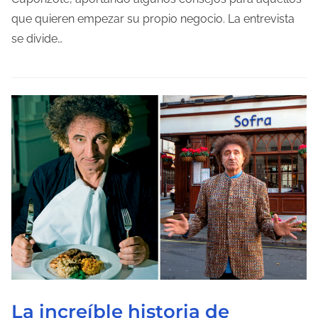
n
d
que quieren empezar su propio negocio. La entrevista
t
e
se divide…
r
l
a
e
d
c
a
t
u
r
a
d
e
l
a
e
n
La increíble historia de
t