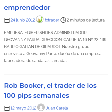
emprendedor
c
t
T
24 junio 2012
fxtrader
2 minutos de lectura
u
i
r
e
EMPRESA: EGIBER SHOES ADMINISTRADOR:
a
m
GEOVANNY PARRA DIRECCION: CARRERA 16 Nº 22-139
d
p
BARRIO GAITAN DE GIRARDOT Nuestro grupo
e
o
entrevistó a Geovanny Parra, dueño de una empresa
l
d
fabricadora de sandalias llamada…
a
e
e
l
n
e
t
Rob Booker, el trader de los
c
r
100 pips semanales
t
a
u
d
T
12 mayo 2012
Juan Carela
r
a