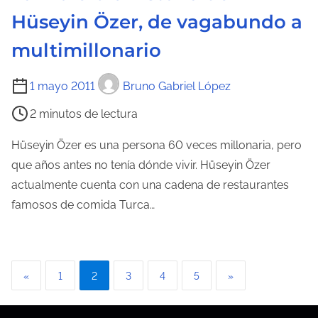
r
Hüseyin Özer, de vagabundo a
a
multimillonario
d
a
T
1 mayo 2011
Bruno Gabriel López
i
2 minutos de lectura
e
m
Hüseyin Özer es una persona 60 veces millonaria, pero
p
que años antes no tenía dónde vivir. Hüseyin Özer
o
actualmente cuenta con una cadena de restaurantes
d
famosos de comida Turca…
e
l
e
P
«
1
2
3
4
5
»
c
a
t