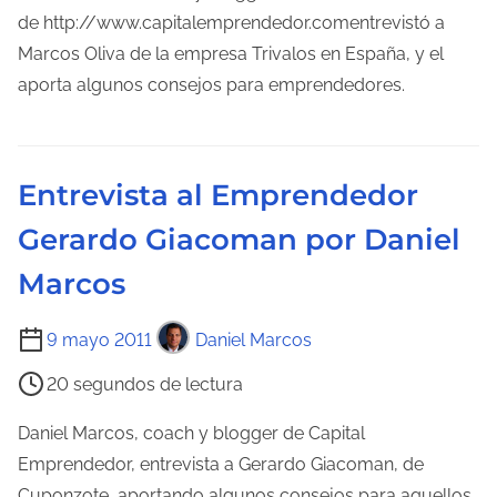
p
de http://www.capitalemprendedor.comentrevistó a
l
o
Marcos Oliva de la empresa Trivalos en España, y el
a
d
aporta algunos consejos para emprendedores.
e
e
n
l
t
e
r
Entrevista al Emprendedor
c
a
Gerardo Giacoman por Daniel
t
d
u
a
Marcos
r
a
T
9 mayo 2011
Daniel Marcos
d
i
20 segundos de lectura
e
e
l
m
Daniel Marcos, coach y blogger de Capital
a
p
Emprendedor, entrevista a Gerardo Giacoman, de
e
o
Cuponzote, aportando algunos consejos para aquellos