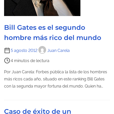
r
a
d
Bill Gates es el segundo
a
hombre más rico del mundo
T
5 agosto 2012
Juan Carela
i
4 minutos de lectura
e
m
Por Juan Carela: Forbes pública la lista de los hombres
p
más ricos cada año, situado en este ranking Bill Gates
o
con la segunda mayor fortuna del mundo. Quien ha…
d
e
l
Caso de éxito de un
e