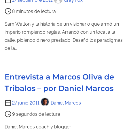
17 septiembre 2011
Gray Fox
i
r
8 minutos de lectura
e
a
m
Sam Walton y la historia de un visionario que armó un
d
p
imperio rompiendo reglas. Arrancó con un local a la
a
o
calle, pidiendo dinero prestado. Desafió los paradigmas
d
de la…
e
l
e
Entrevista a Marcos Oliva de
c
Tribalos – por Daniel Marcos
t
u
T
27 junio 2011
Daniel Marcos
r
i
a
9 segundos de lectura
e
d
m
Daniel Marcos coach y blogger
e