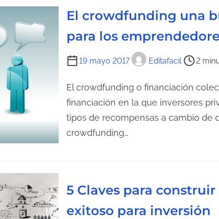
l
El crowdfunding una b
e
para los emprendedore
c
t
T
19 mayo 2017
Editafacil
2 minu
u
i
r
e
El crowdfunding o financiación cole
a
m
financiación en la que inversores pr
d
p
tipos de recompensas a cambio de d
e
o
l
crowdfunding…
d
a
e
e
l
n
e
t
5 Claves para construir
c
r
exitoso para inversión
t
a