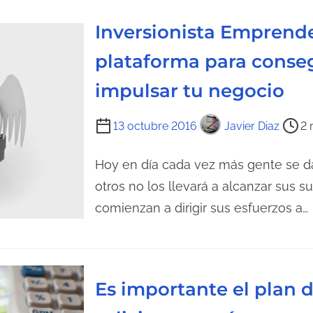
e
e
n
l
Inversionista Emprend
t
e
plataforma para conseg
r
c
a
t
impulsar tu negocio
d
u
a
r
T
13 octubre 2016
Javier Diaz
2 
a
i
d
e
Hoy en día cada vez más gente se da
e
m
otros no los llevará a alcanzar sus 
l
p
comienzan a dirigir sus esfuerzos a…
a
o
e
d
n
e
t
l
Es importante el plan d
r
e