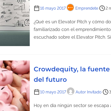
u
d
T
16 mayo 2017
Emprendete
2 
r
a
i
a
e
¿Qué es un Elevator Pitch y cómo do
d
m
familiarizado con el emprendimiento,
e
p
l
escuchado sobre el Elevator Pitch. S
o
a
d
e
e
n
l
t
Crowdequity, la fuente
e
r
c
del futuro
a
t
d
u
T
a
10 mayo 2017
Autor Invitado
3
r
i
a
e
Hoy en día ningún sector se escapa 
d