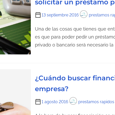
solicitar un préstamo 
a
c
d
t
T
13 septiembre 2016
prestamos ra
a
u
i
r
e
Una de las cosas que tienes que ente
a
m
es que para poder pedir un préstam
d
p
privado o bancario será necesario la
e
o
l
d
a
e
e
l
n
¿Cuándo buscar financ
e
t
c
empresa?
r
t
a
u
T
1 agosto 2016
prestamos rapidos
d
r
i
a
a
e