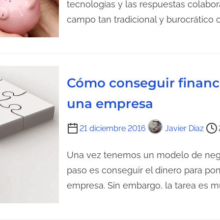
m
tecnologías y las respuestas colabo
e
p
campo tan tradicional y burocrático 
l
o
a
d
e
e
n
l
Cómo conseguir financi
t
e
r
c
una empresa
a
t
d
u
T
21 diciembre 2016
Javier Diaz
a
r
i
a
e
Una vez tenemos un modelo de negoc
d
m
paso es conseguir el dinero para po
e
p
empresa. Sin embargo, la tarea es 
l
o
a
d