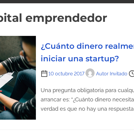
pital emprendedor
¿Cuánto dinero realme
iniciar una startup?
T
10 octubre 2017
Autor Invitado
i
e
Una pregunta obligatoria para cual
m
arrancar es: “¿Cuánto dinero necesita 
p
verdad es que no hay una respuesta
o
d
e