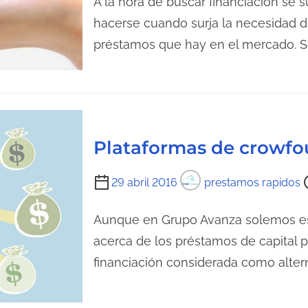
A la hora de buscar financiación se
d
m
hacerse cuando surja la necesidad d
e
p
préstamos que hay en el mercado. 
l
o
a
d
e
e
n
l
t
e
Plataformas de crowf
r
c
a
t
T
29 abril 2016
prestamos rapidos
d
u
i
a
r
e
Aunque en Grupo Avanza solemos es
a
m
acerca de los préstamos de capital pr
d
p
financiación considerada como altern
e
o
l
d
a