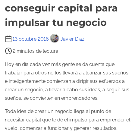
conseguir capital para
impulsar tu negocio
T
13 octubre 2016
Javier Diaz
i
2 minutos de lectura
e
m
Hoy en día cada vez más gente se da cuenta que
p
trabajar para otros no los llevará a alcanzar sus sueños,
o
e inteligentemente comienzan a dirigir sus esfuerzos a
d
crear un negocio, a llevar a cabo sus ideas, a seguir sus
e
sueños, se convierten en emprendedores.
l
Toda idea de crear un negocio llega al punto de
e
necesitar capital que le dé el impulso para emprender el
c
vuelo, comenzar a funcionar y generar resultados.
t