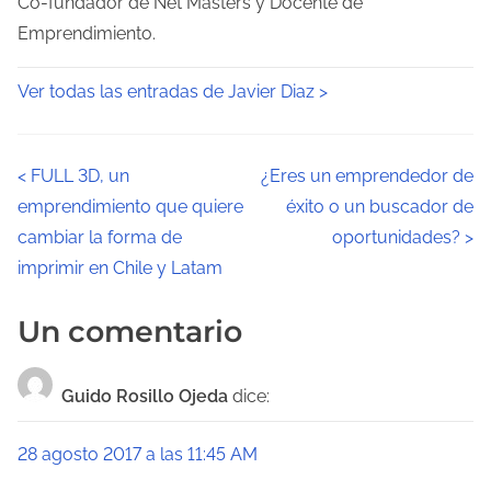
Co-fundador de Net Masters y Docente de
Emprendimiento.
Ver todas las entradas de Javier Diaz >
N
<
FULL 3D, un
¿Eres un emprendedor de
emprendimiento que quiere
éxito o un buscador de
a
cambiar la forma de
oportunidades?
>
v
imprimir en Chile y Latam
e
Un comentario
g
a
Guido Rosillo Ojeda
dice:
c
28 agosto 2017 a las 11:45 AM
i