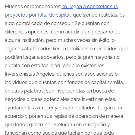
u
Muchos emprendedores
no llegan a concretar sus
r
proyectos por falta de capital
, que siendo realistas, es
a
algo complicado de conseguir. Se cuentan con
d
diferentes opciones, como acudir a un préstamo de
e
alguna institución, pero muchas veces sin éxito, o
l
algunos afortunados tienen familiares o conocidos que
a
podrían llegar a apoyarlos, pero la gran mayoría no
e
cuenta con esta facilidad, por ello existen los
n
Inversionistas Ángeles, quienes son asociaciones o
t
individuos que cuentan con fondos de capital semilla,
r
en otras palabras, son inversionistas en busca de
a
negocios o ideas potenciales para invertir en ellas,
d
ayudándolas a crecer y crear resultados. Llegan a un
a
acuerdo y ponen sus reglas de operación de manera
que todos ganen, se involucran en el negocio y
funcionan como socios que luchan por que todo