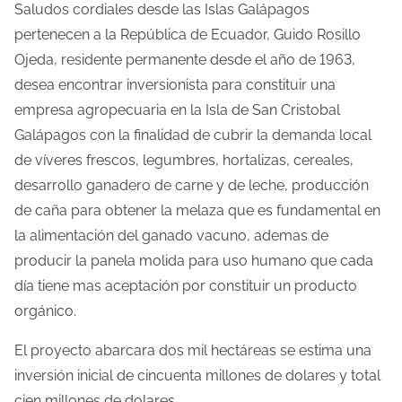
Saludos cordiales desde las Islas Galápagos
ó
pertenecen a la República de Ecuador, Guido Rosillo
Ojeda, residente permanente desde el año de 1963,
n
desea encontrar inversionista para constituir una
d
empresa agropecuaria en la Isla de San Cristobal
e
Galápagos con la finalidad de cubrir la demanda local
de víveres frescos, legumbres, hortalizas, cereales,
e
desarrollo ganadero de carne y de leche, producción
n
de caña para obtener la melaza que es fundamental en
la alimentación del ganado vacuno, ademas de
t
producir la panela molida para uso humano que cada
r
día tiene mas aceptación por constituir un producto
orgánico.
a
d
El proyecto abarcara dos mil hectáreas se estima una
inversión inicial de cincuenta millones de dolares y total
a
cien millones de dolares.