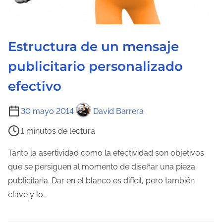
Estructura de un mensaje
publicitario personalizado
efectivo
T
30 mayo 2014
David Barrera
i
1 minutos de lectura
e
m
Tanto la asertividad como la efectividad son objetivos
p
que se persiguen al momento de diseñar una pieza
o
publicitaria. Dar en el blanco es difícil, pero también
d
clave y lo…
e
l