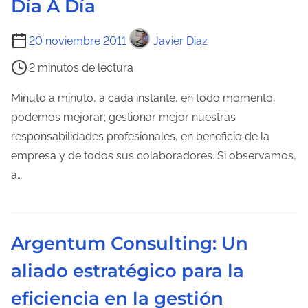
Día A Día
l
T
a
20 noviembre 2011
Javier Diaz
i
e
2 minutos de lectura
e
n
m
t
Minuto a minuto, a cada instante, en todo momento,
p
r
podemos mejorar; gestionar mejor nuestras
o
a
responsabilidades profesionales, en beneficio de la
d
d
empresa y de todos sus colaboradores. Si observamos,
e
a
a…
l
e
c
Argentum Consulting: Un
t
aliado estratégico para la
u
r
eficiencia en la gestión
a