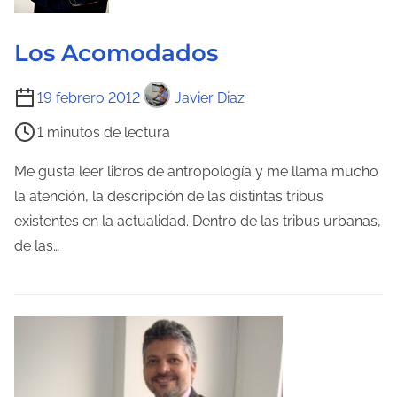
d
e
Los Acomodados
l
T
a
19 febrero 2012
Javier Diaz
i
e
1 minutos de lectura
e
n
m
t
Me gusta leer libros de antropología y me llama mucho
p
r
la atención, la descripción de las distintas tribus
o
a
existentes en la actualidad. Dentro de las tribus urbanas,
d
d
de las…
e
a
l
e
c
t
u