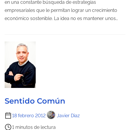
p
en una constante búsqueda de estrategias
o
empresariales que le permitan lograr un crecimiento
d
económico sostenible. La idea no es mantener unos…
e
l
e
c
t
u
r
a
d
e
Sentido Común
l
T
a
18 febrero 2012
Javier Diaz
i
e
1 minutos de lectura