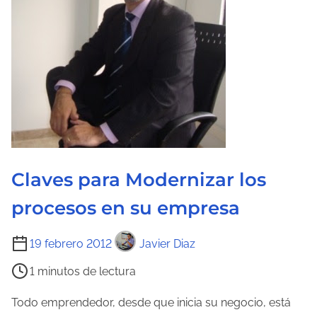
r
a
d
e
l
a
e
n
t
Claves para Modernizar los
r
procesos en su empresa
a
d
T
19 febrero 2012
Javier Diaz
a
i
1 minutos de lectura
e
m
Todo emprendedor, desde que inicia su negocio, está