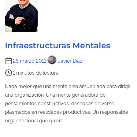
r
a
d
e
l
Infraestructuras Mentales
a
T
e
26 marzo 2011
Javier Diaz
i
n
1 minutos de lectura
e
t
m
r
Nada mejor que una mente bien amueblada para dirigir
p
a
una organización. Una mente generadora de
o
d
pensamientos constructivos, deseosos de verse
d
a
plasmados en realidades productivas. Un responsable
e
organizacional que quiera…
l
e