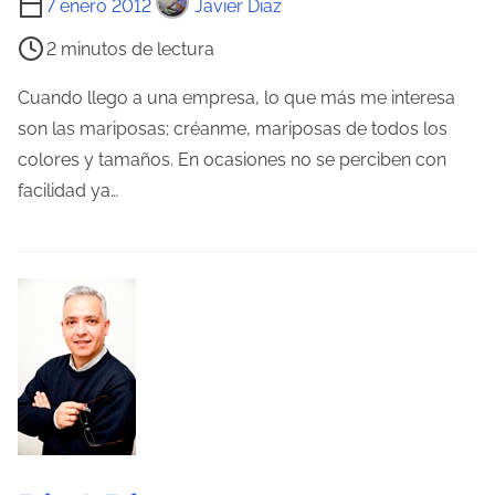
a
7 enero 2012
Javier Diaz
i
e
2 minutos de lectura
e
n
m
t
Cuando llego a una empresa, lo que más me interesa
p
r
son las mariposas; créanme, mariposas de todos los
o
a
colores y tamaños. En ocasiones no se perciben con
d
d
facilidad ya…
e
a
l
e
c
t
u
r
a
d
e