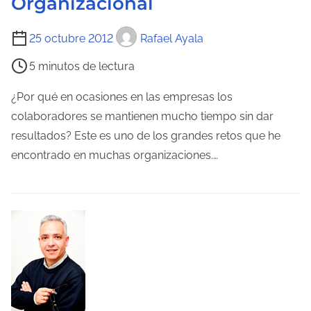
Organizacional
a
T
25 octubre 2012
Rafael Ayala
i
5 minutos de lectura
e
m
¿Por qué en ocasiones en las empresas los
p
colaboradores se mantienen mucho tiempo sin dar
o
resultados? Este es uno de los grandes retos que he
d
encontrado en muchas organizaciones.…
e
l
e
c
t
u
r
a