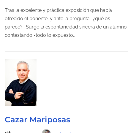
e
n
m
t
Tras la excelente y práctica exposición que había
p
r
ofrecido el ponente, y ante la pregunta -¿qué os
o
a
parece?- Surge la espontaneidad sincera de un alumno
d
d
contestando -todo lo expuesto…
e
a
l
e
c
t
u
r
a
d
e
Cazar Mariposas
l
T