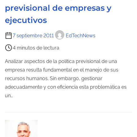
previsional de empresas y
d
e
ejecutivos
l
a
T
7 septiembre 2011
EdTechNews
e
i
4 minutos de lectura
n
e
t
m
Analizar aspectos de la política previsional de una
r
p
empresa resulta fundamental en el manejo de sus
a
o
recursos humanos. Sin embargo, gestionar
d
d
adecuadamente y con eficiencia esta problemática es
a
e
un…
l
e
c
t
u