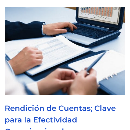
e
c
t
u
r
a
d
e
l
a
e
n
t
Rendición de Cuentas; Clave
r
para la Efectividad
a
d