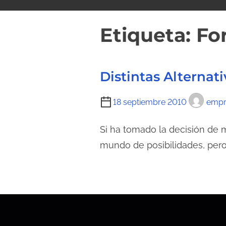
i
d
Etiqueta:
Fo
o
Distintas Alternat
T
18 septiembre 2010
empr
i
e
Si ha tomado la decisión de
m
mundo de posibilidades, pero
p
o
d
e
l