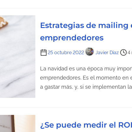
d
e
e
n
l
t
Estrategias de mailing
e
r
c
emprendedores
a
t
d
u
T
a
25 octubre 2022
Javier Diaz
4 
r
i
a
e
La navidad es una época muy import
d
m
emprendedores. Es el momento en el
e
p
a gastar más, y, si se implementan la
l
o
a
d
e
e
n
l
¿Se puede medir el ROI
t
e