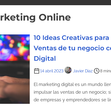
rketing Online
10 Ideas Creativas par
Ventas de tu negocio 
Digital
T
14 abril 2023
Javier Diaz
8 min
i
e
El marketing digital es un mundo ll
m
impulsar las ventas de un negocio; 
p
de empresas y emprendedores se limi
o