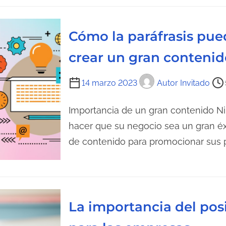
d
e
l
Cómo la paráfrasis pue
e
crear un gran contenid
c
t
T
14 marzo 2023
Autor Invitado
u
i
r
e
Importancia de un gran contenido Ni
a
m
hacer que su negocio sea un gran éxi
d
p
de contenido para promocionar sus 
e
o
l
d
a
e
e
l
n
La importancia del po
e
t
c