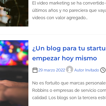
a
e
El video marketing se ha convertido 
d
m
últimos años y no pareciera que vaya
e
p
videos con valor agregado…
l
o
a
d
e
e
n
l
¿Un blog para tu start
t
e
r
c
empezar hoy mismo
a
t
d
u
T
29 marzo 2022
Autor Invitado
a
r
i
a
e
No es fortuito que marcas personale
d
m
Robbins o empresas de servicio com
e
p
calidad. Los blogs son la tercera est
l
o