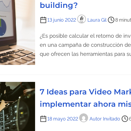
r
c
building?
a
t
d
u
T
13 junio 2022
Laura Gil
8 minut
a
r
i
a
e
¿Es posible calcular el retorno de inv
d
m
en una campaña de construcción de 
e
p
que ofrecen las herramientas para s
l
o
a
d
e
e
n
l
7 Ideas para Video Ma
t
e
r
c
implementar ahora mi
a
t
d
u
T
18 mayo 2022
Autor Invitado
a
r
i