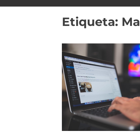
i
d
Etiqueta:
Ma
o