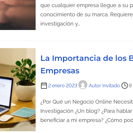
m
que cualquier empresa llegue a su pú
d
p
conocimiento de su marca. Requier
e
o
l
investigación y…
d
a
e
e
l
n
e
t
La Importancia de los B
c
r
Empresas
t
a
u
d
T
2 enero 2023
Autor Invitado
9
r
a
i
a
e
¿Por Qué un Negocio Online Necesit
d
m
Investigación ¿Un blog? ¿Para habla
e
p
l
beneficiar a mi empresa? ¿Cómo pod
o
a