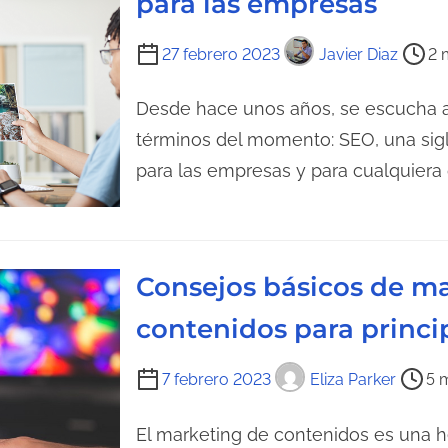
para las empresas
r
t
a
u
T
27 febrero 2023
Javier Diaz
2 
d
r
i
a
a
e
Desde hace unos años, se escucha aq
d
m
términos del momento: SEO, una sigl
e
p
para las empresas y para cualquiera
l
o
a
d
e
e
n
l
Consejos básicos de m
t
e
contenidos para princi
r
c
a
t
T
7 febrero 2023
Eliza Parker
5 
d
u
i
a
r
e
El marketing de contenidos es una 
a