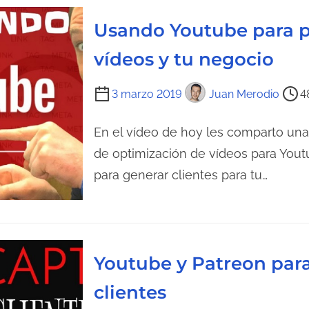
l
Usando Youtube para p
e
c
vídeos y tu negocio
t
u
T
3 marzo 2019
Juan Merodio
4
r
i
a
e
En el vídeo de hoy les comparto una
d
m
de optimización de vídeos para Yout
e
p
para generar clientes para tu…
l
o
a
d
e
e
n
l
Youtube y Patreon par
t
e
r
c
clientes
a
t