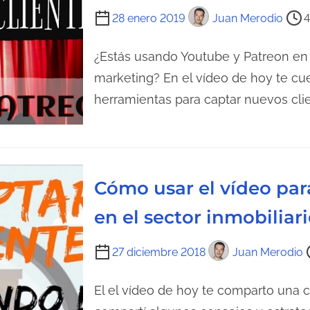
d
u
T
28 enero 2019
Juan Merodio
4
a
r
i
a
e
¿Estás usando Youtube y Patreon en 
d
m
marketing? En el vídeo de hoy te cu
e
p
herramientas para captar nuevos clie
l
o
a
d
e
e
n
l
Cómo usar el vídeo para
t
e
r
c
en el sector inmobiliar
a
t
d
u
T
27 diciembre 2018
Juan Merodio
a
r
i
a
e
El el vídeo de hoy te comparto una co
d
m