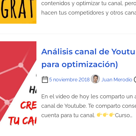
d
m
contenidos y optimizar tu canal, pe
e
p
hacen tus competidores y otros canal
l
o
a
d
e
e
n
l
Análisis canal de Youtu
t
e
r
c
para optimización)
a
t
d
u
T
5 noviembre 2018
Juan Merodio
a
r
i
a
e
En el vídeo de hoy les comparto un a
d
m
canal de Youtube. Te comparto conse
e
p
cuenta para tu canal.
Curso…
l
o
a
d