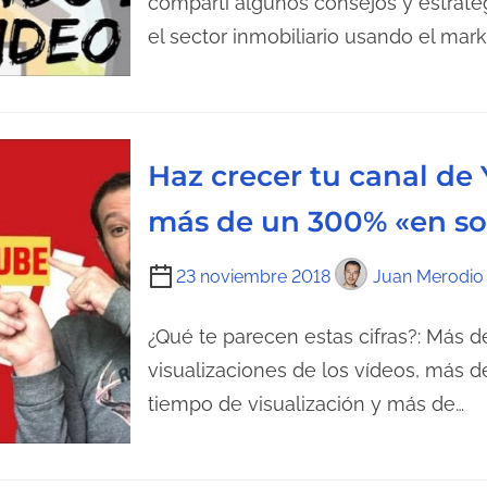
compartí algunos consejos y estrate
e
p
el sector inmobiliario usando el mar
l
o
a
d
e
e
n
l
Haz crecer tu canal de 
t
e
r
c
más de un 300% «en so
a
t
d
u
T
23 noviembre 2018
Juan Merodio
a
r
i
a
e
¿Qué te parecen estas cifras?: Más 
d
m
visualizaciones de los vídeos, más 
e
p
tiempo de visualización y más de…
l
o
a
d
e
e