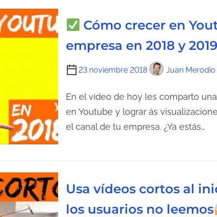
n
l
Cómo crecer en Yout
t
e
r
c
empresa en 2018 y 201
a
t
d
u
T
23 noviembre 2018
Juan Merodio
a
r
i
a
e
En el vídeo de hoy les comparto una
d
m
en Youtube y lograr ás visualizacio
e
p
el canal de tu empresa. ¿Ya estás…
l
o
a
d
e
e
n
l
Usa vídeos cortos al in
t
e
r
c
los usuarios no leemos
a
t