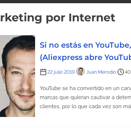
rketing por Internet
Si no estás en YouTube,
(Aliexpress abre YouTu
T
22 julio 2019
Juan Merodio
40
i
e
YouTube se ha convertido en un cana
m
marcas que quieran cautivar a det
p
clientes, por lo que cada vez son m
o
d
e