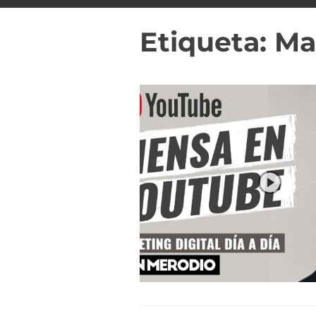
i
d
Etiqueta:
Ma
o