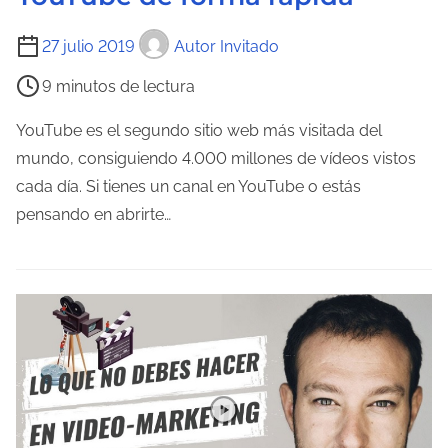
d
T
a
27 julio 2019
Autor Invitado
i
9 minutos de lectura
e
m
YouTube es el segundo sitio web más visitada del
p
mundo, consiguiendo 4.000 millones de vídeos vistos
o
cada día. Si tienes un canal en YouTube o estás
d
pensando en abrirte…
e
l
e
c
t
u
r
a