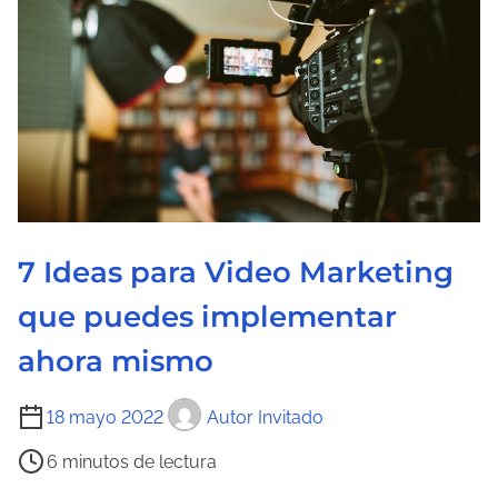
t
u
r
a
d
e
l
a
7 Ideas para Video Marketing
e
n
que puedes implementar
t
ahora mismo
r
a
T
18 mayo 2022
Autor Invitado
d
i
a
6 minutos de lectura
e