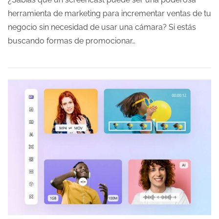
p
herramienta de marketing para incrementar ventas de tu
o
negocio sin necesidad de usar una cámara? Si estás
d
buscando formas de promocionar…
e
l
e
c
t
u
r
a
d
e
l
a
e