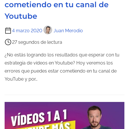
e
cometiendo en tu canal de
n
Youtube
t
r
T
4 marzo 2020
Juan Merodio
a
i
d
27 segundos de lectura
e
a
m
¿No estás logrando los resultados que esperar con tu
p
estrategia de vídeos en Youtube? Hoy veremos los
o
errores que puedes estar cometiendo en tu canal de
d
YouTube y por…
e
l
e
c
t
u