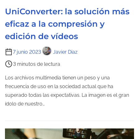
n
UniConverter: la solución más
t
eficaz a la compresión y
r
a
edición de vídeos
d
T
a
7 junio 2023
Javier Diaz
i
3 minutos de lectura
e
m
Los archivos multimedia tienen un peso y una
p
frecuencia de uso en la sociedad actual que ha
o
superado todas las expectativas. La imagen es el gran
d
ídolo de nuestro…
e
l
e
c