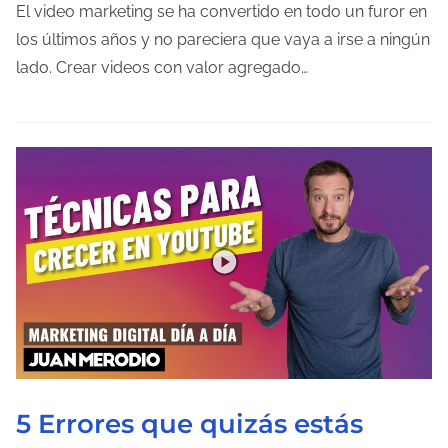
m
El video marketing se ha convertido en todo un furor en
p
los últimos años y no pareciera que vaya a irse a ningún
o
lado. Crear videos con valor agregado…
d
e
l
e
c
t
u
r
a
d
e
l
5 Errores que quizás estás
a