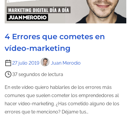
d
e
l
a
4 Errores que cometes en
e
n
vídeo-marketing
t
r
T
27 julio 2019
Juan Merodio
a
i
37 segundos de lectura
d
e
a
m
En este vídeo quiero hablarles de los errores más
p
comunes que suelen cometer los emprendedores al
o
hacer vídeo-marketing. ¿Has cometido alguno de los
d
errores que te menciono? Déjame tus…
e
l