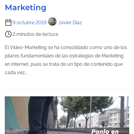
t
Marketing
r
a
T
9 octubre 2019
Javier Diaz
d
i
a
2 minutos de lectura
e
m
El Vídeo-Marketing se ha consolidado como uno de los
p
pilares fundamentales de las estrategias de Marketing
o
en Internet, pues se trata de un tipo de contenido que
d
cada vez…
e
l
e
c
t
u
r