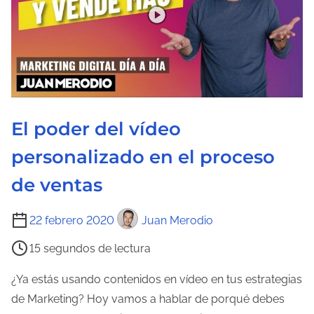
r
a
d
e
l
a
El poder del vídeo
e
n
personalizado en el proceso
t
de ventas
r
a
T
22 febrero 2020
Juan Merodio
d
i
a
15 segundos de lectura
e
m
¿Ya estás usando contenidos en vídeo en tus estrategias
p
de Marketing? Hoy vamos a hablar de porqué debes