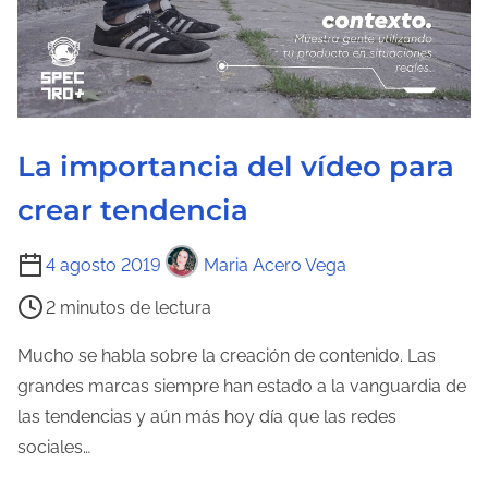
a
d
e
l
a
La importancia del vídeo para
e
n
crear tendencia
t
r
T
4 agosto 2019
Maria Acero Vega
a
i
2 minutos de lectura
d
e
a
m
Mucho se habla sobre la creación de contenido. Las
p
grandes marcas siempre han estado a la vanguardia de
o
las tendencias y aún más hoy día que las redes
d
sociales…
e