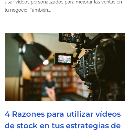
o
usar vídeos personalizados para mejorar las ventas en
d
tu negocio. También,…
e
l
e
c
t
u
r
a
d
e
l
a
4 Razones para utilizar vídeos
e
n
de stock en tus estrategias de