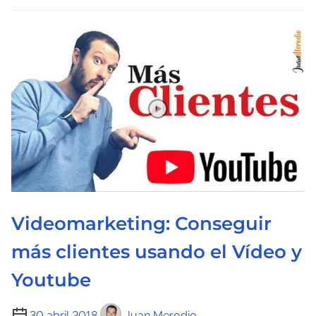
l
e
c
t
u
r
a
d
e
l
a
Videomarketing: Conseguir
e
n
más clientes usando el Vídeo y
t
Youtube
r
a
T
30 abril 2018
Juan Merodio