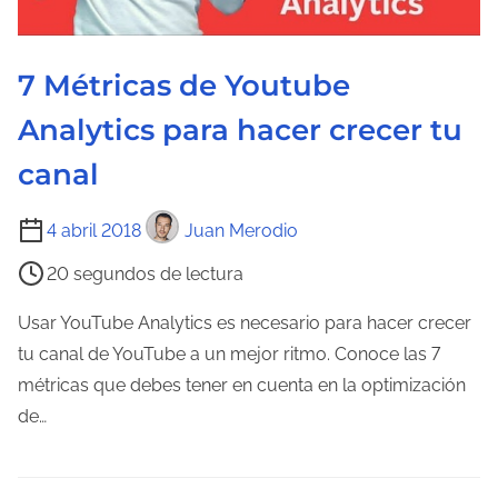
l
a
7 Métricas de Youtube
e
n
Analytics para hacer crecer tu
t
canal
r
a
T
4 abril 2018
Juan Merodio
d
i
a
20 segundos de lectura
e
m
Usar YouTube Analytics es necesario para hacer crecer
p
tu canal de YouTube a un mejor ritmo. Conoce las 7
o
métricas que debes tener en cuenta en la optimización
d
de…
e
l