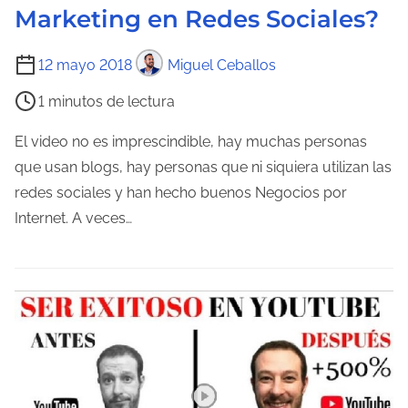
n
Marketing en Redes Sociales?
t
r
T
12 mayo 2018
Miguel Ceballos
a
i
1 minutos de lectura
d
e
a
m
El video no es imprescindible, hay muchas personas
p
que usan blogs, hay personas que ni siquiera utilizan las
o
redes sociales y han hecho buenos Negocios por
d
Internet. A veces…
e
l
e
c
t
u
r