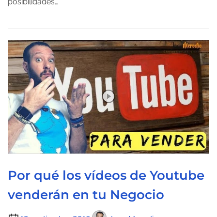
posibilidades…
e
l
e
c
t
u
r
a
d
e
l
a
Por qué los vídeos de Youtube
e
n
venderán en tu Negocio
t
r
T