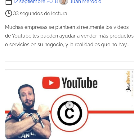
12 septiembre 2018
Juan Merodio
a
i
33 segundos de lectura
d
e
a
m
Muchas empresas se plantean si realmente los vídeos
p
de Youtube les pueden ayudar a vender más productos
o
o servicios en su negocio, y la realidad es que no hay…
d
e
l
e
c
t
u
r
a
d
e