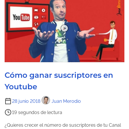
c
t
u
r
a
d
e
l
a
Cómo ganar suscriptores en
e
n
Youtube
t
T
r
28 junio 2018
Juan Merodio
i
a
19 segundos de lectura
e
d
m
a
¿Quieres crecer el número de suscriptores de tu Canal