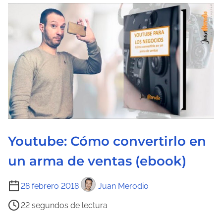
e
c
t
u
r
a
d
e
l
a
Youtube: Cómo convertirlo en
e
n
un arma de ventas (ebook)
t
T
r
28 febrero 2018
Juan Merodio
i
a
22 segundos de lectura
e
d