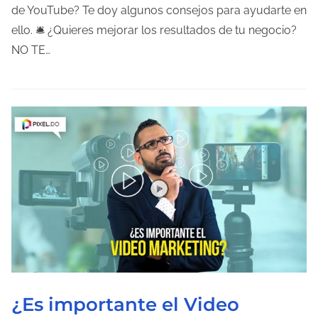
p
de YouTube? Te doy algunos consejos para ayudarte en
o
ello. 🛎 ¿Quieres mejorar los resultados de tu negocio?
d
NO TE…
e
l
e
c
t
u
r
a
d
e
l
a
¿Es importante el Video
e