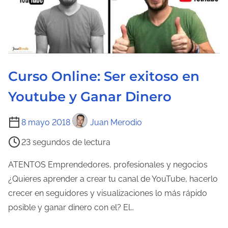
a
d
e
l
a
Curso Online: Ser exitoso en
e
n
Youtube y Ganar Dinero
t
r
T
8 mayo 2018
Juan Merodio
a
i
23 segundos de lectura
d
e
a
m
ATENTOS Emprendedores, profesionales y negocios
p
¿Quieres aprender a crear tu canal de YouTube, hacerlo
o
crecer en seguidores y visualizaciones lo más rápido
d
posible y ganar dinero con el? El…
e