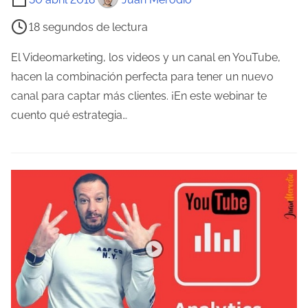
d
i
a
18 segundos de lectura
e
m
El Videomarketing, los videos y un canal en YouTube,
p
hacen la combinación perfecta para tener un nuevo
o
canal para captar más clientes. ¡En este webinar te
d
cuento qué estrategia…
e
l
e
c
t
u
r
a
d
e