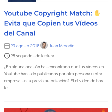
l
Youtube Copyright Match:
a
e
Evita que Copien tus Vídeos
n
del Canal
t
r
T
29 agosto 2018
Juan Merodio
a
i
d
28 segundos de lectura
e
a
m
¿En alguna ocasión has encontrado que tus vídeos en
p
Youtube han sido publicados por otra persona u otra
o
empresa sin tu previa autorización? El el vídeo de hoy
d
te…
e
l
e