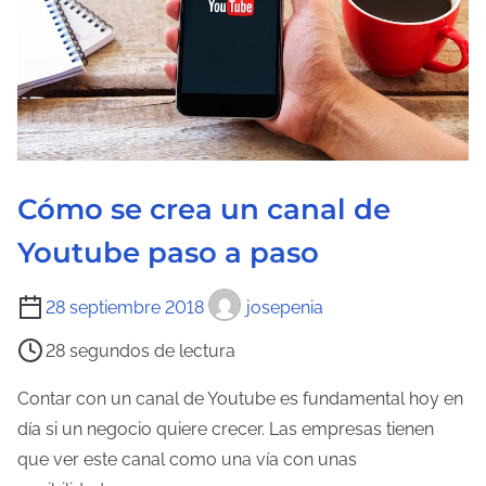
Cómo se crea un canal de
Youtube paso a paso
T
28 septiembre 2018
josepenia
i
28 segundos de lectura
e
m
Contar con un canal de Youtube es fundamental hoy en
p
día si un negocio quiere crecer. Las empresas tienen
o
que ver este canal como una vía con unas
d