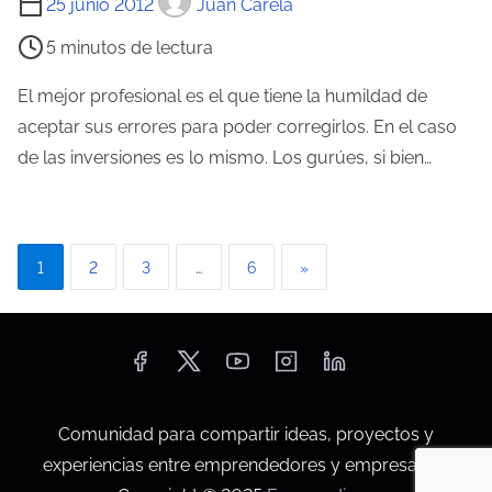
25 junio 2012
Juan Carela
e
i
l
5 minutos de lectura
e
a
m
El mejor profesional es el que tiene la humildad de
e
p
aceptar sus errores para poder corregirlos. En el caso
n
o
de las inversiones es lo mismo. Los gurúes, si bien…
t
d
r
e
a
l
d
P
1
2
3
…
6
»
e
a
a
c
t
g
u
i
r
a
n
Comunidad para compartir ideas, proyectos y
d
experiencias entre emprendedores y empresarios.
a
e