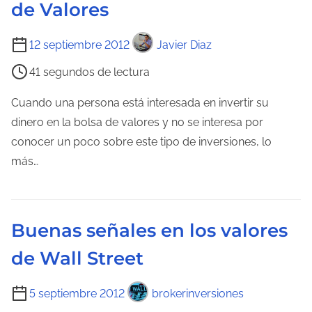
de Valores
T
12 septiembre 2012
Javier Diaz
i
41 segundos de lectura
e
m
Cuando una persona está interesada en invertir su
p
dinero en la bolsa de valores y no se interesa por
o
conocer un poco sobre este tipo de inversiones, lo
d
más…
e
l
e
Buenas señales en los valores
c
de Wall Street
t
u
T
5 septiembre 2012
brokerinversiones
r
i