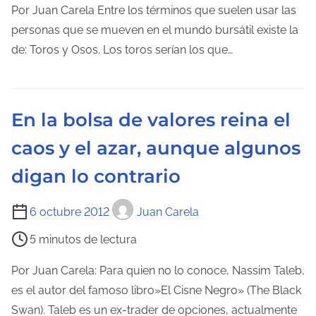
l
m
Por Juan Carela Entre los términos que suelen usar las
a
p
personas que se mueven en el mundo bursátil existe la
e
o
de: Toros y Osos. Los toros serían los que…
n
d
t
e
r
l
En la bolsa de valores reina el
a
e
d
caos y el azar, aunque algunos
c
a
t
digan lo contrario
u
r
T
6 octubre 2012
Juan Carela
a
i
5 minutos de lectura
d
e
e
m
Por Juan Carela: Para quien no lo conoce, Nassim Taleb,
l
p
es el autor del famoso libro»El Cisne Negro» (The Black
a
o
Swan). Taleb es un ex-trader de opciones, actualmente