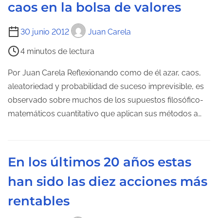
caos en la bolsa de valores
t
u
T
30 junio 2012
Juan Carela
r
i
a
4 minutos de lectura
e
d
m
Por Juan Carela Reflexionando como de él azar, caos,
e
p
aleatoriedad y probabilidad de suceso imprevisible, es
l
o
observado sobre muchos de los supuestos filosófico-
a
d
matemáticos cuantitativo que aplican sus métodos a…
e
e
n
l
t
e
r
En los últimos 20 años estas
c
a
han sido las diez acciones más
t
d
u
a
rentables
r