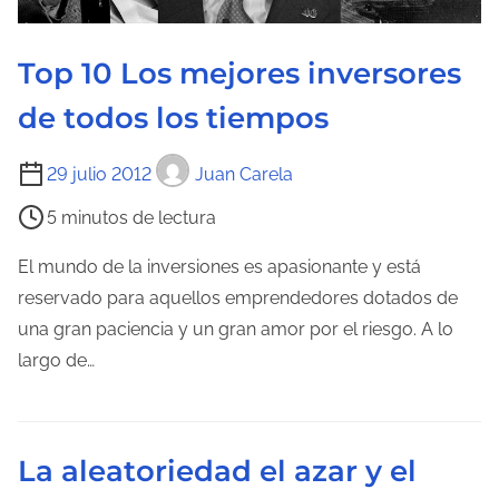
a
e
Top 10 Los mejores inversores
n
de todos los tiempos
t
r
T
29 julio 2012
Juan Carela
a
i
d
5 minutos de lectura
e
a
m
El mundo de la inversiones es apasionante y está
p
reservado para aquellos emprendedores dotados de
o
una gran paciencia y un gran amor por el riesgo. A lo
d
largo de…
e
l
e
La aleatoriedad el azar y el
c