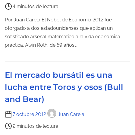
i
4 minutos de lectura
e
m
Por Juan Carela El Nobel de Economía 2012 fue
p
otorgado a dos estadounidenses que aplican un
o
sofisticado arsenal matemático a la vida económica
d
práctica. Alvin Roth, de 59 años…
e
l
e
El mercado bursátil es una
c
lucha entre Toros y osos (Bull
t
u
and Bear)
r
a
T
7 octubre 2012
Juan Carela
d
i
2 minutos de lectura
e
e