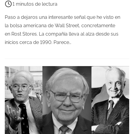
a
1 minutos de lectura
e
d
m
Paso a dejaros una interesante señal que he visto en
e
p
la bolsa americana de Wall Street, concretamente
l
o
en Rost Stores. La compañía lleva al alza desde sus
a
d
inicios cerca de 1990. Parece…
e
e
n
l
t
e
r
c
a
t
d
u
a
r
a
d
e
l