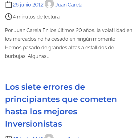
a
T
26 junio 2012
Juan Carela
d
i
4 minutos de lectura
e
e
l
m
Por Juan Carela En los últimos 20 años, la volatilidad en
a
p
los mercados no ha cesado en ningún momento.
e
o
Hemos pasado de grandes alzas a estallidos de
n
d
burbujas. Algunas…
t
e
r
l
a
e
Los siete errores de
d
c
a
principiantes que cometen
t
u
hasta los mejores
r
Inversionistas
a
d
T