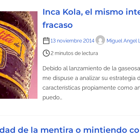
l
Inca Kola, el mismo int
e
c
fracaso
t
u
T
13 noviembre 2014
Miguel Angel 
r
i
2 minutos de lectura
a
e
d
m
Debido al lanzamiento de la gaseosa
e
p
me dispuse a analizar su estrategia
l
o
características propiamente como ar
a
d
puedo…
e
e
n
l
t
e
r
c
dad de la mentira o mintiendo co
a
t