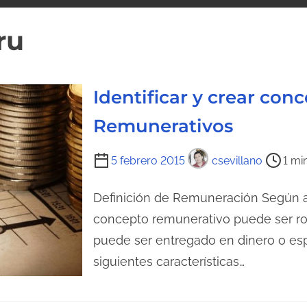
ru
Identificar y crear con
Remunerativos
T
5 febrero 2015
csevillano
1 mi
i
e
Definición de Remuneración Según a
m
concepto remunerativo puede ser ro
p
puede ser entregado en dinero o esp
o
siguientes características…
d
e