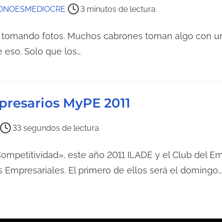
d
u
LONOESMEDIOCRE
3 minutos de lectura
a
r
a
n tomando fotos. Muchos cabrones toman algo con un
d
 eso. Solo que los…
e
l
a
presarios MyPE 2011
e
n
33 segundos de lectura
t
r
ompetitividad», este año 2011 ILADE y el Club del Em
a
 Empresariales. El primero de ellos será el domingo…
d
a