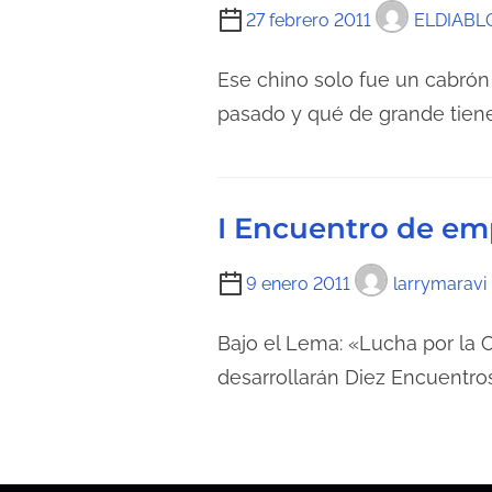
T
27 febrero 2011
ELDIAB
i
e
Ese chino solo fue un cabró
m
pasado y qué de grande tiene
p
o
d
I Encuentro de em
e
l
T
9 enero 2011
larrymaravi
e
i
c
e
Bajo el Lema: «Lucha por la C
t
m
desarrollarán Diez Encuentros
u
p
r
o
a
d
d