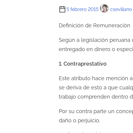
T
5 febrero 2015
csevillano
i
e
Definición de Remuneración
m
Según a legislación peruana 
p
entregado en dinero o especie
o
d
1. Contraprestativo
e
l
Este atributo hace mención a 
e
se deriva de esto a que cual
c
trabajo comprenden dentro de
t
u
Por su contra parte un conce
r
daño o perjuicio.
a
d