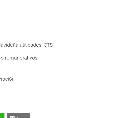
Navideña utilidades, CTS
no remunerativos
eración