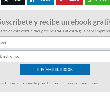
Twitter
LinkedIn
Pinterest
WhatsAp