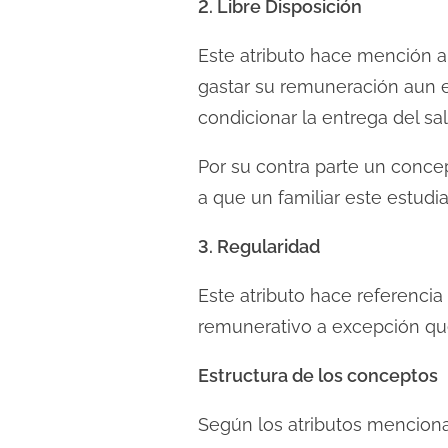
2. Libre Disposición
e
l
Este atributo hace mención a 
a
gastar su remuneración aun 
e
condicionar la entrega del sa
n
t
Por su contra parte un conce
r
a que un familiar este estudi
a
3. Regularidad
d
a
Este atributo hace referenci
remunerativo a excepción que
Estructura de los conceptos
Según los atributos mencion