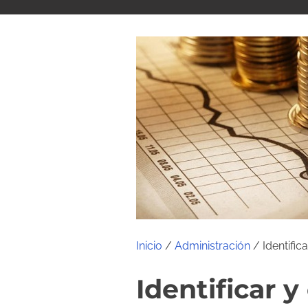
i
d
o
Inicio
/
Administración
/ Identifi
Identificar 