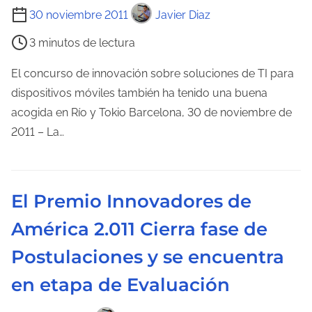
T
30 noviembre 2011
Javier Diaz
i
3 minutos de lectura
e
m
El concurso de innovación sobre soluciones de TI para
p
dispositivos móviles también ha tenido una buena
o
acogida en Río y Tokio Barcelona, 30 de noviembre de
d
2011 – La…
e
l
e
El Premio Innovadores de
c
América 2.011 Cierra fase de
t
u
Postulaciones y se encuentra
r
en etapa de Evaluación
a
d