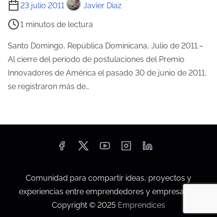
T
23 julio 2011
Javier Diaz
e
i
l
1 minutos de lectura
e
a
m
Santo Domingo, República Dominicana, Julio de 2011.–
e
p
Al cierre del período de postulaciones del Premio
n
o
Innovadores de América el pasado 30 de junio de 2011,
t
d
se registraron más de…
r
e
a
l
d
e
a
c
t
u
Comunidad para compartir ideas, proyectos y
r
experiencias entre emprendedores y empresarios.
a
Copyright © 2025
Emprendices
d