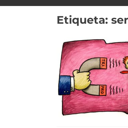
i
d
Etiqueta:
ser
o