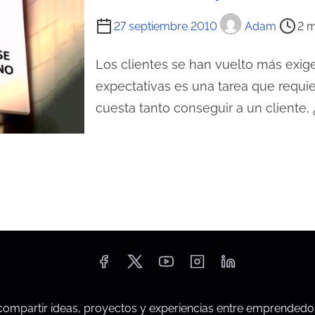
T
27 septiembre 2010
Adam
2 m
i
e
Los clientes se han vuelto más exige
m
expectativas es una tarea que requie
p
cuesta tanto conseguir a un cliente, 
o
d
e
l
e
c
t
u
r
a
mpartir ideas, proyectos y experiencias entre emprendedo