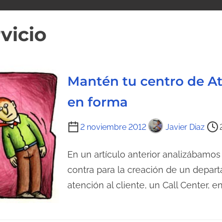
vicio
Mantén tu centro de At
en forma
T
2 noviembre 2012
Javier Diaz
i
e
En un artículo anterior analizábamos
m
contra para la creación de un depar
p
atención al cliente, un Call Center, e
o
d
e