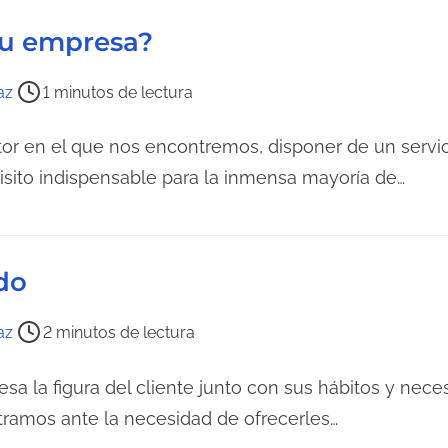
l
 tu empresa?
e
c
az
1 minutos de lectura
t
u
r en el que nos encontremos, disponer de un servici
r
isito indispensable para la inmensa mayoría de…
a
d
e
ado
l
a
az
2 minutos de lectura
e
n
esa la figura del cliente junto con sus hábitos y nec
t
amos ante la necesidad de ofrecerles…
r
a