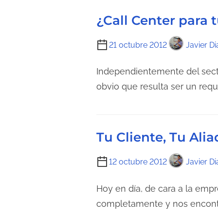
¿Call Center para
T
21 octubre 2012
Javier Di
i
e
Independientemente del secto
m
obvio que resulta ser un requ
p
o
d
Tu Cliente, Tu Ali
e
l
T
12 octubre 2012
Javier Di
e
i
c
e
Hoy en día, de cara a la empr
t
m
completamente y nos encontr
u
p