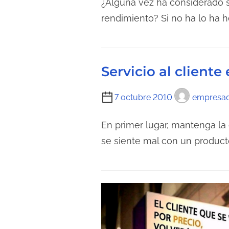
e
¿Alguna vez ha considerado s
t
n
m
rendimiento? Si no ha lo ha 
u
t
p
r
r
o
a
a
d
d
Servicio al client
d
e
e
a
l
l
T
7 octubre 2010
empresa
e
a
i
c
e
e
En primer lugar, mantenga la
t
n
m
se siente mal con un produc
u
t
p
r
r
o
a
a
d
d
d
e
e
a
l
l
e