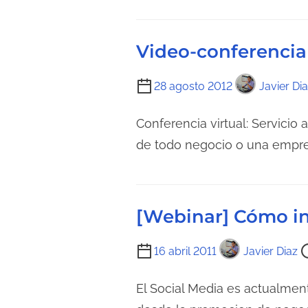
r
o
a
d
d
Video-conferencia 
e
e
l
l
T
28 agosto 2012
Javier Di
e
a
i
c
e
e
Conferencia virtual: Servicio 
t
n
m
de todo negocio o una empre
u
t
p
r
r
o
a
a
d
d
[Webinar] Cómo int
d
e
e
a
l
l
T
16 abril 2011
Javier Diaz
e
a
i
c
e
e
El Social Media es actualmen
t
n
m