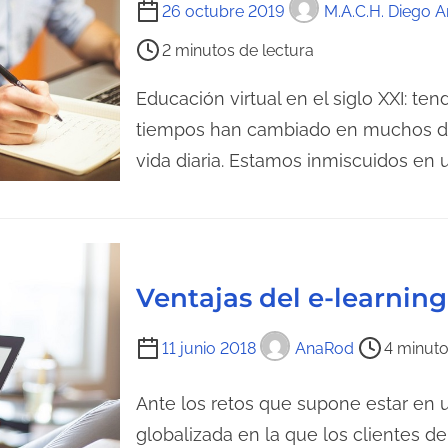
T
26 octubre 2019
M.A.C.H. Diego A
r
i
2 minutos de lectura
a
e
d
m
Educación virtual en el siglo XXI: t
e
p
tiempos han cambiado en muchos de
l
o
vida diaria. Estamos inmiscuidos en
a
d
e
e
n
l
t
e
r
c
Ventajas del e-learnin
a
t
d
u
T
11 junio 2018
AnaRod
4 minuto
a
r
i
a
e
Ante los retos que supone estar en
d
m
globalizada en la que los clientes 