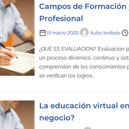
r
t
Campos de Formación 
a
u
d
Profesional
r
a
a
T
15 marzo 2020
Autor Invitado
d
i
e
e
¿QUÉ ES EVALUACIÓN? Evaluación p
l
m
un proceso dinámico, continuo y sis
a
p
comprensión de los conocimientos p
e
o
se verifican los logros…
n
d
t
e
r
l
a
La educación virtual en 
e
d
c
negocio?
a
t
u