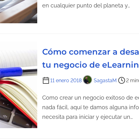
e
p
en cualquier punto del planeta y…
l
o
a
d
e
e
n
l
t
e
Cómo comenzar a desar
r
c
a
t
tu negocio de eLearni
d
u
T
a
r
11 enero 2018
SagastaM
2 min
i
a
e
Como crear un negocio exitoso de ed
d
m
e
nada fácil, aquí te damos alguna in
p
l
necesita para iniciar y ejecutar un…
o
a
d
e