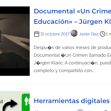
e
n
l
t
Documental «Un Crime
e
r
Educación» – Jürgen Kl
c
a
t
d
T
31 octubre 2017
Javier Diaz
1 
u
a
i
r
e
Despu�s de varios meses de produc
a
m
Documental �Un Crimen llamado Ed
d
p
J�rgen Klaric. A continuaci�n, pued
e
o
l
completo y compartirlo con…
d
a
e
e
l
n
e
t
Herramientas digitales
c
r
t