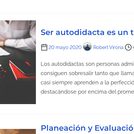
d
e
l
e
Ser autodidacta es un 
c
t
T
20 mayo 2020
Robert Virona
u
i
r
e
Los autodidactas son personas adm
a
m
consiguen sobresalir tanto que llam
d
p
casi siempre aprenden a la perfecció
e
o
destacándose por encima del prome
l
d
a
e
e
l
n
e
t
Planeación y Evaluació
c