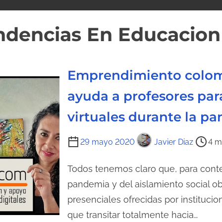
ndencias En Educacion
Emprendimiento colom
ayuda a profesores para
virtuales durante la p
T
29 mayo 2020
Javier Diaz
4 m
i
e
Todos tenemos claro que, para conte
m
pandemia y del aislamiento social obl
p
presenciales ofrecidas por instituci
o
que transitar totalmente hacia…