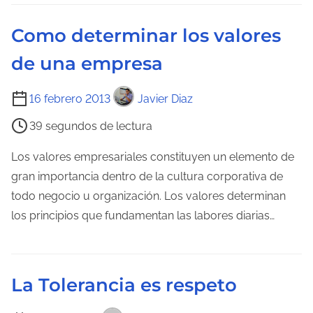
l
e
Como determinar los valores
c
de una empresa
t
u
T
16 febrero 2013
Javier Diaz
r
i
a
39 segundos de lectura
e
d
m
Los valores empresariales constituyen un elemento de
e
p
gran importancia dentro de la cultura corporativa de
l
o
todo negocio u organización. Los valores determinan
a
d
los principios que fundamentan las labores diarias…
e
e
n
l
t
e
r
La Tolerancia es respeto
c
a
t