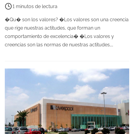
i
1 minutos de lectura
e
m
�Qu� son los valores? �Los valores son una creencia
p
que rige nuestras actitudes, que forman un
o
comportamiento de excelencia� �Los valores y
d
creencias son las normas de nuestras actitudes,…
e
l
e
c
t
u
r
a
d
e