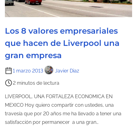
l
a
e
n
Los 8 valores empresariales
t
que hacen de Liverpool una
r
a
gran empresa
d
T
a
1 marzo 2013
Javier Diaz
i
2 minutos de lectura
e
m
LIVERPOOL, UNA FORTALEZA ECONOMICA EN
p
MEXICO Hoy quiero compartir con ustedes, una
o
travesía que por 20 años me ha llevado a tener una
d
satisfacción por permanecer a una gran…
e