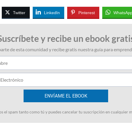
Twitter
LinkedIn
Pinterest
WhatsAp