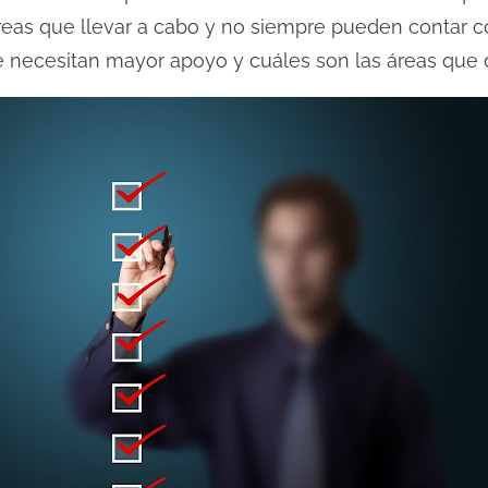
reas que llevar a cabo y no siempre pueden contar c
e necesitan mayor apoyo y cuáles son las áreas que d