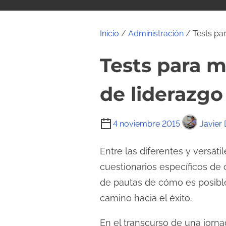
i
d
o
Inicio
/
Administración
/ Tests par
Tests para m
de liderazgo
T
4 noviembre 2015
Javier 
i
e
Entre las diferentes y versát
m
cuestionarios específicos de c
p
de pautas de cómo es posible e
o
camino hacia el éxito.
d
e
En el transcurso de una jorn