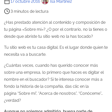
17 octubre 2016
Isa Martínez
i
3 minutos de lectura
e
m
¿Has prestado atención al contenido y composición de
p
tu página «Sobre mí»? ¿O por el contrario, no la tienes o
o
desde que abriste tu sitio web no la has tocado?
d
Tu sitio web es tu casa digital. Es el lugar donde quien te
e
necesita va a buscarte.
l
e
¿Cuántas veces, cuando has querido conocer más
c
sobre una empresa, lo primero que haces es digitar el
t
nombre en el buscador? Si te interesa conocer más a
u
fondo la historia de la compañía, das clic en la
r
página “Sobre mí”, “Acerca de nosotros”, “Conóceme”…
a
¿verdad?
d
Aunque no solemos admitirlo, buena parte de
e