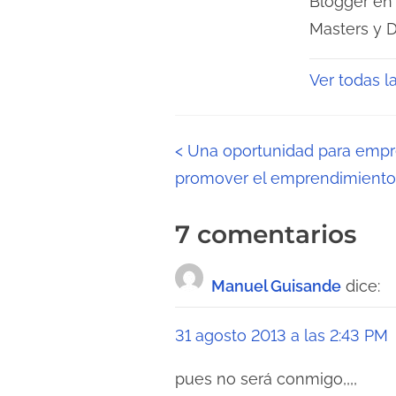
Blogger en
Masters y 
Ver todas l
N
<
Una oportunidad para emp
promover el emprendimiento
a
v
7 comentarios
e
Manuel Guisande
dice:
g
a
31 agosto 2013 a las 2:43 PM
c
pues no será conmigo,,,,