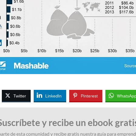
Twitter
LinkedIn
Pinterest
WhatsAp