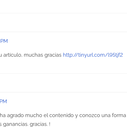
3 PM
u artículo, muchas gracias
http://tinyurl.com/l95tjf2
 PM
e ha agrado mucho el contenido y conozco una form
 ganancias. gracias. !