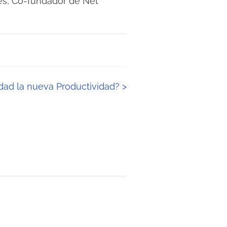
s, Co-fundador de Net
cidad la nueva Productividad?
>