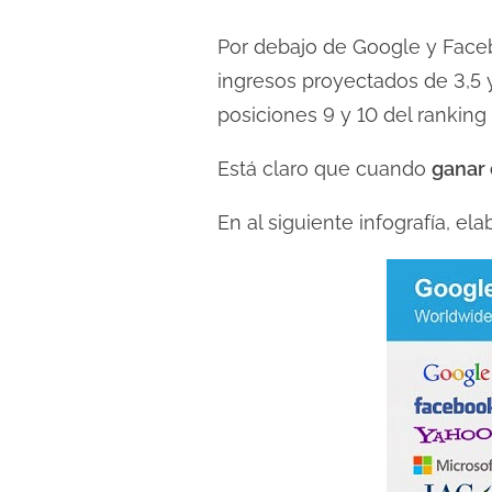
l
Por debajo de Google y Fac
e
c
ingresos proyectados de 3,5 
t
posiciones 9 y 10 del rankin
u
Está claro que cuando
ganar 
r
a
En al siguiente infografía, el
d
e
l
a
e
n
t
r
a