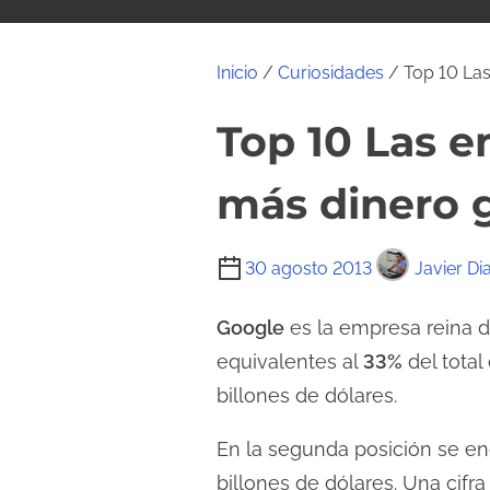
i
d
o
Inicio
/
Curiosidades
/ Top 10 Las
Top 10 Las e
más dinero 
T
30 agosto 2013
Javier Di
i
e
Google
es la empresa reina 
m
equivalentes al
33%
del total
p
billones de dólares.
o
d
En la segunda posición se en
e
billones de dólares. Una cifr