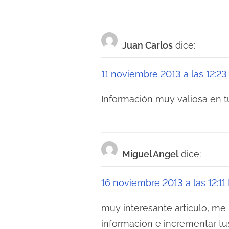
i
ó
Juan Carlos
dice:
n
d
11 noviembre 2013 a las 12:2
e
Información muy valiosa en t
e
n
Miguel Angel
dice:
t
r
16 noviembre 2013 a las 12:11
a
muy interesante articulo, m
d
informacion e incrementar tus