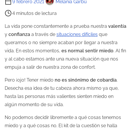
9 febrero 2021
Melania Garbú
i
4 minutos de lectura
e
m
La vida pone constantemente a prueba nuestra
valentía
p
y
confianza
a través de
situaciones difíciles
que
o
queramos o no siempre acaban por llegar a nuestra
d
vida. En estos momentos,
es normal sentir miedo
. Al fin
e
y al cabo estamos ante una nueva situación que nos
l
empuja a salir de nuestra zona de confort.
e
Pero ¡ojo! Tener miedo
no es sinónimo de cobardía
.
c
Desecha esa idea de tu cabeza ahora mismo ya que,
t
hasta las personas más valientes sienten miedo en
u
algún momento de su vida.
r
a
No podemos decidir libremente a qué cosas tenemos
d
miedo y a qué cosas no. El kit de la cuestión se halla
e