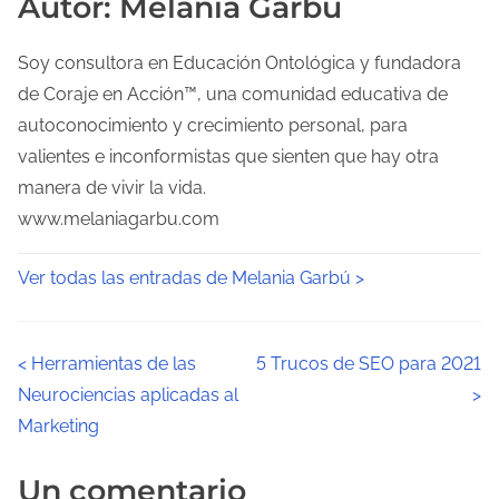
Autor: Melania Garbú
Soy consultora en Educación Ontológica y fundadora
de Coraje en Acción™, una comunidad educativa de
autoconocimiento y crecimiento personal, para
valientes e inconformistas que sienten que hay otra
manera de vivir la vida.
www.melaniagarbu.com
Ver todas las entradas de Melania Garbú >
N
<
Herramientas de las
5 Trucos de SEO para 2021
Neurociencias aplicadas al
>
a
Marketing
v
Un comentario