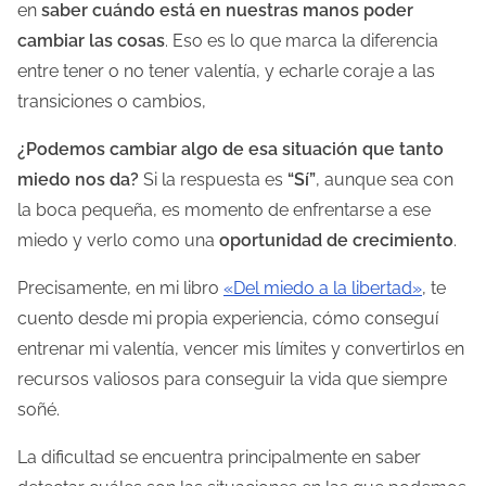
en
saber cuándo está en nuestras manos poder
l
cambiar las cosas
. Eso es lo que marca la diferencia
a
entre tener o no tener valentía, y echarle coraje a las
e
transiciones o cambios,
n
¿Podemos cambiar algo de esa situación que tanto
t
miedo nos da?
Si la respuesta es
“Sí”
, aunque sea con
r
la boca pequeña, es momento de enfrentarse a ese
a
miedo y verlo como una
oportunidad de crecimiento
.
d
a
Precisamente, en mi libro
«Del miedo a la libertad»
, te
cuento desde mi propia experiencia, cómo conseguí
entrenar mi valentía, vencer mis límites y convertirlos en
recursos valiosos para conseguir la vida que siempre
soñé.
La dificultad se encuentra principalmente en saber