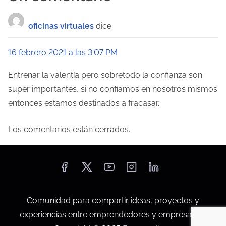
e
g
oficinas virtuales
dice:
a
16 febrero 2021 a las 3:07 PM
c
Entrenar la valentía pero sobretodo la confianza son
i
super importantes, si no confiamos en nosotros mismos
ó
entonces estamos destinados a fracasar.
n
Los comentarios están cerrados.
d
e
e
n
Comunidad para compartir ideas, proyectos y
experiencias entre emprendedores y empresarios.
t