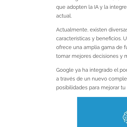
l
que adopten la IA y la integr
e
actual.
c
t
Actualmente, existen diversa
u
características y beneficios.
r
ofrece una amplia gama de fu
a
tomar mejores decisiones y me
d
e
Google ya ha integrado el p
l
a través de un nuevo comple
a
posibilidades para mejorar tu 
e
n
t
r
a