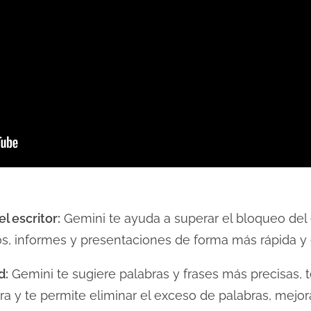
l escritor:
Gemini te ayuda a superar el bloqueo del e
s, informes y presentaciones de forma más rápida y e
d:
Gemini te sugiere palabras y frases más precisas, t
a y te permite eliminar el exceso de palabras, mejora