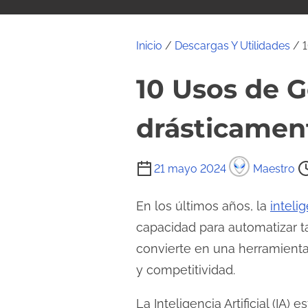
i
d
o
Inicio
/
Descargas Y Utilidades
/ 1
10 Usos de 
drásticamen
T
21 mayo 2024
Maestro
i
e
En los últimos años, la
intelig
m
capacidad para automatizar ta
p
convierte en una herramienta
o
y competitividad.
d
e
La Inteligencia Artificial (I