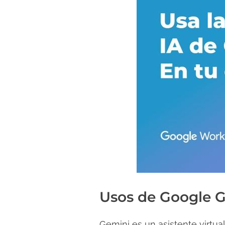
d
a
Usos de Google G
Gemini es un asistente virtua