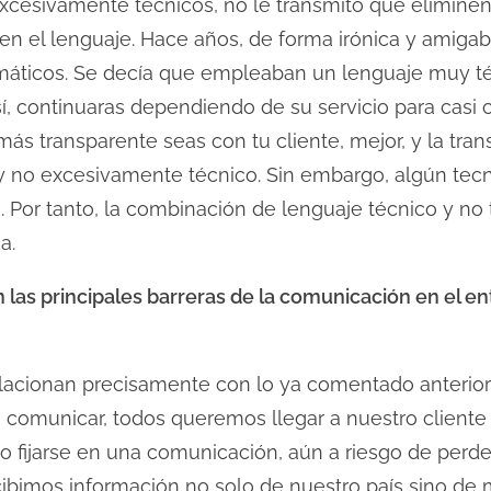
cesivamente técnicos, no le transmito que eliminen 
en el lenguaje. Hace años, de forma irónica y amig
máticos. Se decía que empleaban un lenguaje muy t
, continuaras dependiendo de su servicio para casi 
ás transparente seas con tu cliente, mejor, y la tra
 y no excesivamente técnico. Sin embargo, algún tecn
. Por tanto, la combinación de lenguaje técnico y no 
a.
 las principales barreras de la comunicación en el e
relacionan precisamente con lo ya comentado anterio
omunicar, todos queremos llegar a nuestro cliente y,
o no fijarse en una comunicación, aún a riesgo de perd
ibimos información no solo de nuestro país sino de m