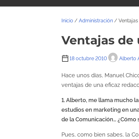
i
d
o
Inicio
/
Administración
/ Ventajas
Ventajas de 
T
18 octubre 2010
Alberto
i
e
Hace unos días, Manuel Chic
m
ventajas de una eficaz redacc
p
1. Alberto, me llama mucho la
o
d
estudios en marketing en un
e
de la Comunicación… ¿Cómo 
l
Pues, como bien sabes, la Co
e