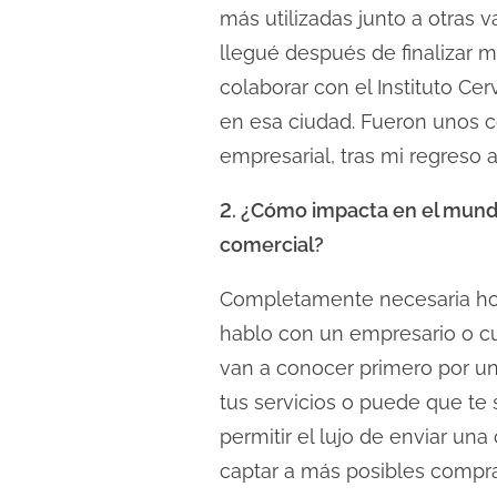
c
más utilizadas junto a otras 
t
llegué después de finalizar 
u
colaborar con el Instituto C
r
en esa ciudad. Fueron unos 
a
empresarial, tras mi regreso
d
e
2. ¿Cómo impacta en el mundo
l
comercial?
a
e
Completamente necesaria hoy 
n
hablo con un empresario o cu
t
van a conocer primero por un 
r
tus servicios o puede que te 
a
permitir el lujo de enviar un
d
captar a más posibles comp
a