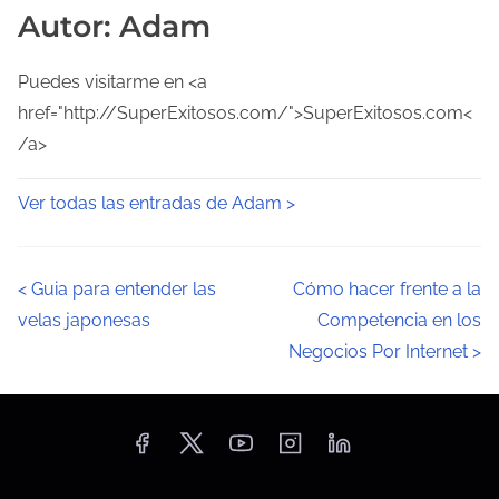
Autor: Adam
Puedes visitarme en <a
href="http://SuperExitosos.com/">SuperExitosos.com<
/a>
Ver todas las entradas de Adam >
N
<
Guia para entender las
Cómo hacer frente a la
velas japonesas
Competencia en los
a
Negocios Por Internet
>
v
e
g