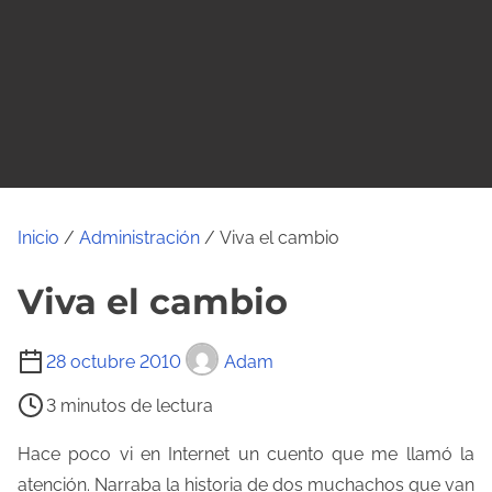
o
Inicio
/
Administración
/ Viva el cambio
Viva el cambio
T
28 octubre 2010
Adam
i
3 minutos de lectura
e
m
Hace poco vi en Internet un cuento que me llamó la
p
atención. Narraba la historia de dos muchachos que van