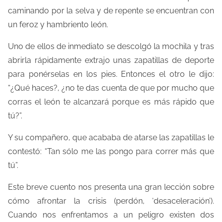
o
caminando por la selva y de repente se encuentran con
d
un feroz y hambriento león.
e
Uno de ellos de inmediato se descolgó la mochila y tras
l
abrirla rápidamente extrajo unas zapatillas de deporte
e
para ponérselas en los pies. Entonces el otro le dijo:
c
“¿Qué haces?, ¿no te das cuenta de que por mucho que
t
corras el león te alcanzará porque es más rápido que
u
tú?”.
r
a
Y su compañero, que acababa de atarse las zapatillas le
d
contestó: “Tan sólo me las pongo para correr más que
e
tú”.
l
Este breve cuento nos presenta una gran lección sobre
a
cómo afrontar la crisis (perdón, ‘desaceleración’).
e
Cuando nos enfrentamos a un peligro existen dos
n