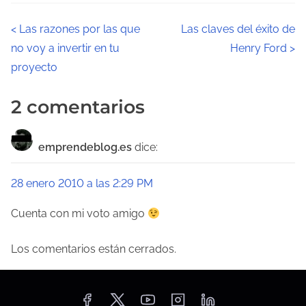
N
<
Las razones por las que
Las claves del éxito de
no voy a invertir en tu
Henry Ford
>
a
proyecto
v
2 comentarios
e
g
emprendeblog.es
dice:
a
28 enero 2010 a las 2:29 PM
c
Cuenta con mi voto amigo
i
ó
Los comentarios están cerrados.
n
d