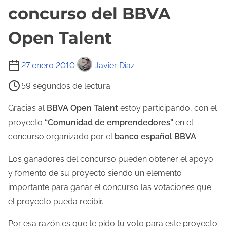
concurso del BBVA
Open Talent
T
27 enero 2010
Javier Diaz
i
59 segundos de lectura
e
m
Gracias al
BBVA Open Talent
estoy participando, con el
p
proyecto
“Comunidad de emprendedores”
en el
o
concurso organizado por el
banco español BBVA
.
d
Los ganadores del concurso pueden obtener el apoyo
e
y fomento de su proyecto siendo un elemento
l
importante para ganar el concurso las votaciones que
e
el proyecto pueda recibir.
c
t
Por esa razón es que te pido tu voto para este proyecto.