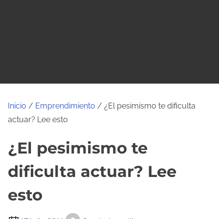
o
Inicio
/
Emprendimiento
/ ¿El pesimismo te dificulta
actuar? Lee esto
¿El pesimismo te
dificulta actuar? Lee
esto
T