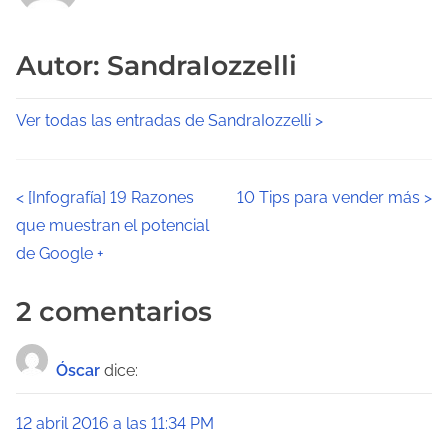
Autor: SandraIozzelli
Ver todas las entradas de SandraIozzelli >
N
<
[Infografía] 19 Razones
10 Tips para vender más
>
que muestran el potencial
a
de Google +
v
2 comentarios
e
g
Óscar
dice:
a
12 abril 2016 a las 11:34 PM
c