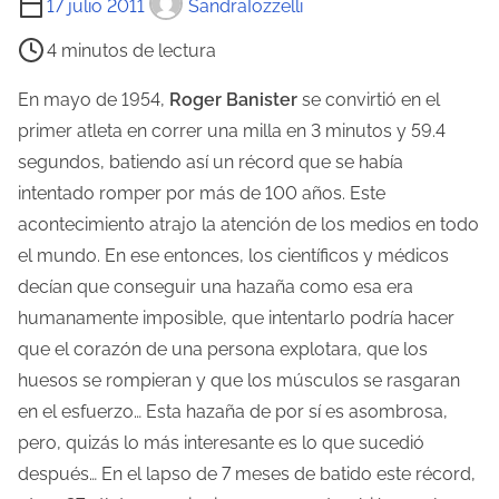
17 julio 2011
SandraIozzelli
i
4 minutos de lectura
e
m
En mayo de 1954,
Roger Banister
se convirtió en el
p
primer atleta en correr una milla en 3 minutos y 59.4
o
segundos, batiendo así un récord que se había
d
intentado romper por más de 100 años. Este
e
acontecimiento atrajo la atención de los medios en todo
l
el mundo. En ese entonces, los científicos y médicos
e
decían que conseguir una hazaña como esa era
c
humanamente imposible, que intentarlo podría hacer
t
que el corazón de una persona explotara, que los
u
huesos se rompieran y que los músculos se rasgaran
r
en el esfuerzo… Esta hazaña de por sí es asombrosa,
a
pero, quizás lo más interesante es lo que sucedió
d
después… En el lapso de 7 meses de batido este récord,
e