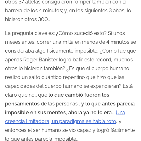
otros 37 atletas consiguieron romper también con la
l
barrera de los 4 minutos; y, en los siguientes 3 años, lo
a
hicieron otros 300…
e
La pregunta clave es: ¿Cómo sucedió esto? Si unos
n
meses antes, correr una milla en menos de 4 minutos se
t
consideraba algo físicamente imposible, ¿Cómo fue que
r
apenas Roger Banister logró batir este récord, muchos
a
otros lo hicieron también? ¿Es que el cuerpo humano
d
realizó un salto cuántico repentino que hizo que las
a
capacidades del cuerpo humano se expandieran? Está
claro que no… que
lo que cambió fueron los
pensamientos
de las personas…
y lo que antes parecía
imposible en sus mentes, ahora ya no lo era…
Una
creencia limitadora, un paradigma se había roto
, y
entonces el ser humano se vio capaz y logró fácilmente
lo que antes parecía imposible…