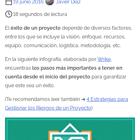
19 junio 2016
Javier Diaz
i
18 segundos de lectura
e
m
El
éxito de un proyecto
depende de diversos factores,
p
entre los que se incluye la visión, enfoque, recursos,
o
equipo, comunicación, logística, metodología, etc.
d
En la siguiente infografía, elaborada por
Wrike
,
e
encuentras
los pasos más importantes a tener en
l
cuenta desde el inicio del proyecto
para garantizar
e
que este sea un éxito.
c
t
(Te recomendamos leer también ➔
4 Estrategias para
u
Gestionar los Riesgos de un Proyecto
)
r
a
d
e