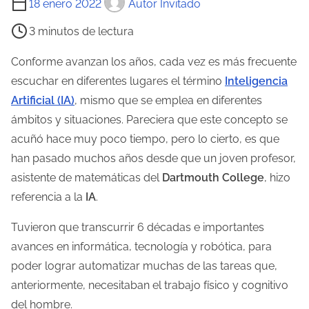
18 enero 2022
Autor Invitado
i
3 minutos de lectura
e
m
Conforme avanzan los años, cada vez es más frecuente
p
escuchar en diferentes lugares el término
Inteligencia
o
Artificial (IA)
, mismo que se emplea en diferentes
d
ámbitos y situaciones. Pareciera que este concepto se
e
acuñó hace muy poco tiempo, pero lo cierto, es que
l
han pasado muchos años desde que un joven profesor,
e
asistente de matemáticas del
Dartmouth College
, hizo
c
referencia a la
IA
.
t
Tuvieron que transcurrir 6 décadas e importantes
u
avances en informática, tecnología y robótica, para
r
poder lograr automatizar muchas de las tareas que,
a
anteriormente, necesitaban el trabajo físico y cognitivo
d
del hombre.
e