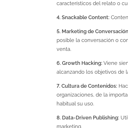
a
característicos del relato o 
d
4. Snackable Content:
Conteni
e
l
5. Marketing de Conversación
a
posible la conversación o com
e
venta.
n
t
6. Growth Hacking:
Viene sien
r
alcanzando los objetivos de l
a
d
7. Cultura de Contenidos:
Hace
a
organizaciones, de la import
habitual su uso.
8. Data-Driven Publishing:
Uti
marketing.