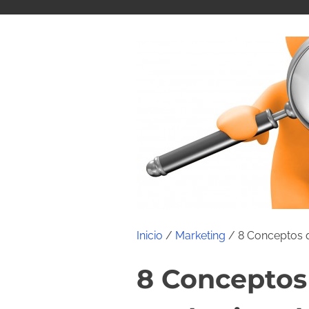
i
d
o
Inicio
/
Marketing
/ 8 Conceptos q
8 Conceptos