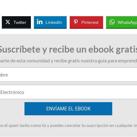
Twitter
LinkedIn
Pinterest
WhatsAp