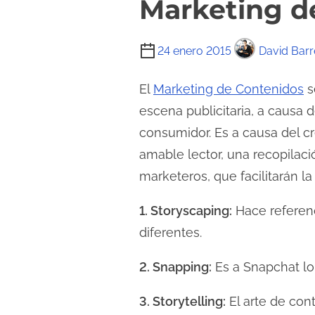
Marketing d
T
24 enero 2015
David Barr
i
e
El
Marketing de Contenidos
s
m
escena publicitaria, a causa d
p
consumidor. Es a causa del c
o
amable lector, una recopilac
d
marketeros, que facilitarán 
e
l
1. Storyscaping:
Hace referenc
e
diferentes.
c
t
2. Snapping:
Es a Snapchat lo 
u
3. Storytelling:
El arte de cont
r