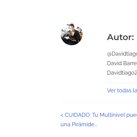
Autor:
@Davidtiago
David Barr
Davidtiago
Ver todas l
N
<
CUIDADO: Tu Multinivel pue
una Pirámide…
a