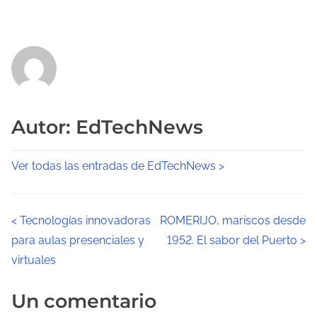
Autor: EdTechNews
Ver todas las entradas de EdTechNews >
N
<
Tecnologías innovadoras
ROMERIJO, mariscos desde
para aulas presenciales y
1952. El sabor del Puerto
>
a
virtuales
v
Un comentario
e