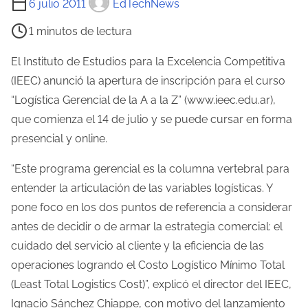
6 julio 2011
EdTechNews
i
1 minutos de lectura
e
m
El Instituto de Estudios para la Excelencia Competitiva
p
(IEEC) anunció la apertura de inscripción para el curso
o
“Logística Gerencial de la A a la Z” (www.ieec.edu.ar),
d
que comienza el 14 de julio y se puede cursar en forma
e
presencial y online.
l
“Este programa gerencial es la columna vertebral para
e
entender la articulación de las variables logísticas. Y
c
pone foco en los dos puntos de referencia a considerar
t
antes de decidir o de armar la estrategia comercial: el
u
cuidado del servicio al cliente y la eficiencia de las
r
operaciones logrando el Costo Logístico Mínimo Total
a
(Least Total Logistics Cost)”, explicó el director del IEEC,
d
Ignacio Sánchez Chiappe, con motivo del lanzamiento
e