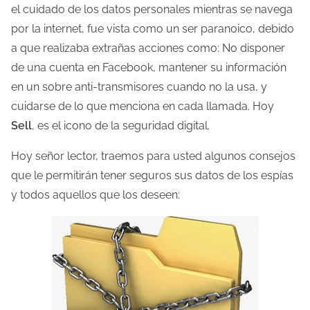
el cuidado de los datos personales mientras se navega
d
por la internet, fue vista como un ser paranoico, debido
e
a que realizaba extrañas acciones como: No disponer
l
de una cuenta en Facebook, mantener su información
a
en un sobre anti-transmisores cuando no la usa, y
e
cuidarse de lo que menciona en cada llamada. Hoy
n
Sell
, es el icono de la seguridad digital.
t
r
Hoy señor lector, traemos para usted algunos consejos
a
que le permitirán tener seguros sus datos de los espías
d
y todos aquellos que los deseen:
a