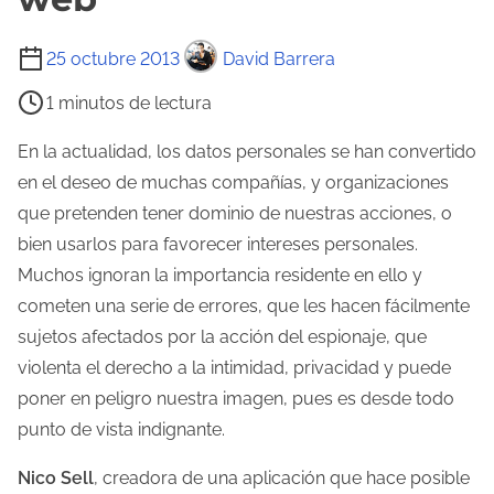
T
25 octubre 2013
David Barrera
i
1 minutos de lectura
e
m
En la actualidad, los datos personales se han convertido
p
en el deseo de muchas compañías, y organizaciones
o
que pretenden tener dominio de nuestras acciones, o
d
bien usarlos para favorecer intereses personales.
e
Muchos ignoran la importancia residente en ello y
l
cometen una serie de errores, que les hacen fácilmente
e
sujetos afectados por la acción del espionaje, que
c
violenta el derecho a la intimidad, privacidad y puede
t
poner en peligro nuestra imagen, pues es desde todo
u
punto de vista indignante.
r
Nico Sell
, creadora de una aplicación que hace posible
a