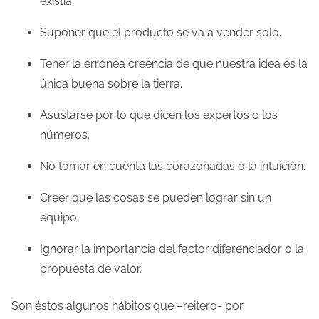
existía.
e
n
Suponer que el producto se va a vender solo.
t
Tener la errónea creencia de que nuestra idea es la
r
única buena sobre la tierra.
a
d
Asustarse por lo que dicen los expertos o los
a
números.
No tomar en cuenta las corazonadas o la intuición.
Creer que las cosas se pueden lograr sin un
equipo.
Ignorar la importancia del factor diferenciador o la
propuesta de valor.
Son éstos algunos hábitos que –reitero- por