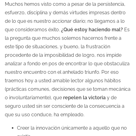
m
Muchos hemos visto como a pesar de la persistencia,
p
esfuerzo, disciplina y demás virtudes impresas dentro
o
de lo que es nuestro accionar diario; no llegamos a lo
d
que consideramos éxito.
¿Qué estoy haciendo mal?
Es
e
la pregunta que muchos solemos hacernos frente a
l
este tipo de situaciones, y bueno, la frustración
e
procedente de la imposibilidad de logro, nos impide
c
analizar a fondo en pos de encontrar lo que obstaculiza
t
nuestro encuentro con el anhelado triunfo. Por eso
u
traemos hoy a usted amable lector algunos hábitos
r
(prácticas comunes, decisiones que se toman mecánica
a
o involuntariamente), que
repelen la victoria
y de
d
seguro usted sin ser consciente de la consecuencia a
e
que su uso conduce, ha empleado.
l
Creer la innovación únicamente a aquello que no
a