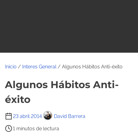
o
Inicio
/
Interes General
/ Algunos Hábitos Anti-éxito
Algunos Hábitos Anti-
éxito
T
23 abril 2014
David Barrera
i
1 minutos de lectura
e