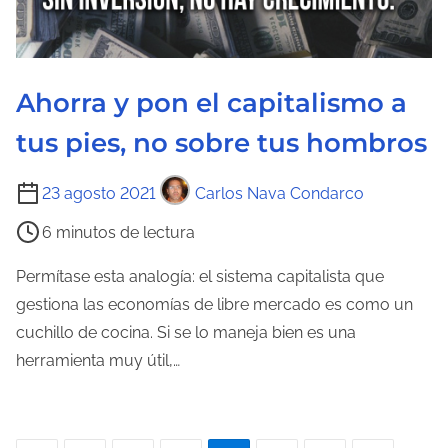
e
l
a
Ahorra y pon el capitalismo a
e
n
tus pies, no sobre tus hombros
t
r
T
23 agosto 2021
Carlos Nava Condarco
a
i
6 minutos de lectura
d
e
a
m
Permítase esta analogía: el sistema capitalista que
p
gestiona las economías de libre mercado es como un
o
cuchillo de cocina. Si se lo maneja bien es una
d
herramienta muy útil,…
e
l
e