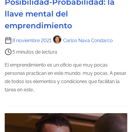
Posibilidad-Probabilidad: la
t
llave mental del
r
a
emprendimiento
d
T
a
8 noviembre 2021
Carlos Nava Condarco
i
5 minutos de lectura
e
m
El emprendimiento es un oficio que muy pocas
p
personas practican en este mundo, muy pocas. A pesar
o
de todos los elementos y condiciones que facilitan la
d
tarea en este…
e
l
e
c
t