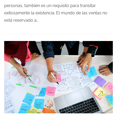
p
personas, también es un requisito para transitar
o
exitosamente la existencia. El mundo de las ventas no
d
está reservado a…
e
l
e
c
t
u
r
a
d
e
l
a
e