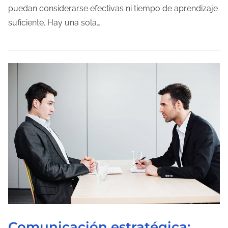
o
puedan considerarse efectivas ni tiempo de aprendizaje
d
suficiente. Hay una sola…
e
l
e
c
t
u
r
a
d
e
l
a
e
n
Comunicación estratégica: