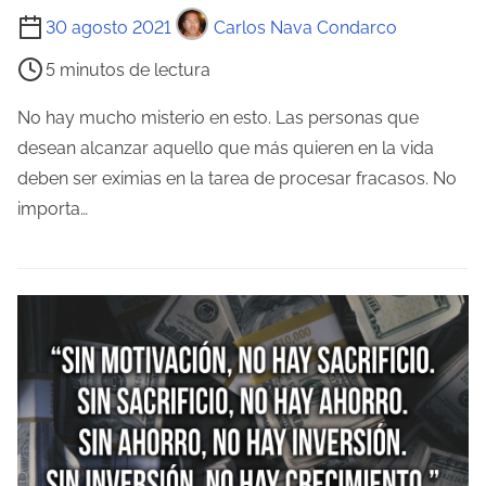
T
30 agosto 2021
Carlos Nava Condarco
a
i
d
5 minutos de lectura
e
a
m
No hay mucho misterio en esto. Las personas que
p
desean alcanzar aquello que más quieren en la vida
o
deben ser eximias en la tarea de procesar fracasos. No
d
importa…
e
l
e
c
t
u
r
a
d