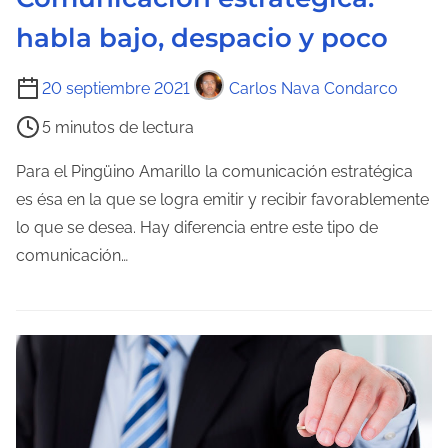
t
habla bajo, despacio y poco
r
a
T
20 septiembre 2021
Carlos Nava Condarco
d
i
a
5 minutos de lectura
e
m
Para el Pingüino Amarillo la comunicación estratégica
p
es ésa en la que se logra emitir y recibir favorablemente
o
lo que se desea. Hay diferencia entre este tipo de
d
comunicación…
e
l
e
c
t
u
r