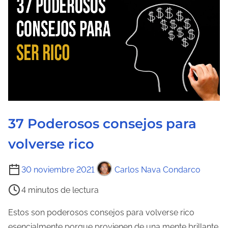
37 Poderosos consejos para
volverse rico
T
30 noviembre 2021
Carlos Nava Condarco
i
4 minutos de lectura
e
m
Estos son poderosos consejos para volverse rico
p
esencialmente porque provienen de una mente brillante