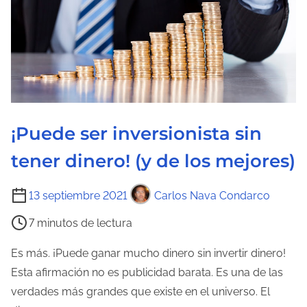
a
d
e
l
a
e
¡Puede ser inversionista sin
n
t
tener dinero! (y de los mejores)
r
a
T
13 septiembre 2021
Carlos Nava Condarco
d
i
7 minutos de lectura
a
e
m
Es más. ¡Puede ganar mucho dinero sin invertir dinero!
p
Esta afirmación no es publicidad barata. Es una de las
o
verdades más grandes que existe en el universo. El
d