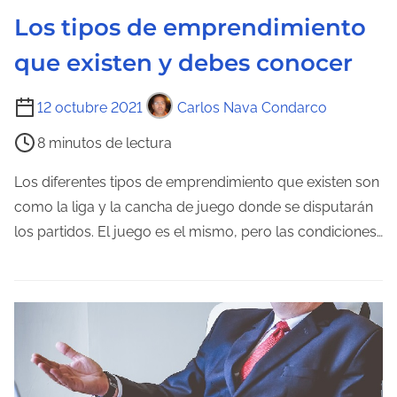
n
Los tipos de emprendimiento
t
que existen y debes conocer
r
a
T
12 octubre 2021
Carlos Nava Condarco
d
i
a
8 minutos de lectura
e
m
Los diferentes tipos de emprendimiento que existen son
p
como la liga y la cancha de juego donde se disputarán
o
los partidos. El juego es el mismo, pero las condiciones…
d
e
l
e
c
t