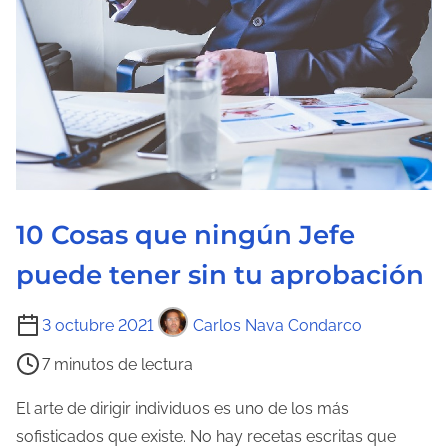
u
r
a
d
e
l
a
e
n
10 Cosas que ningún Jefe
t
puede tener sin tu aprobación
r
a
T
3 octubre 2021
Carlos Nava Condarco
d
i
7 minutos de lectura
a
e
m
El arte de dirigir individuos es uno de los más
p
sofisticados que existe. No hay recetas escritas que