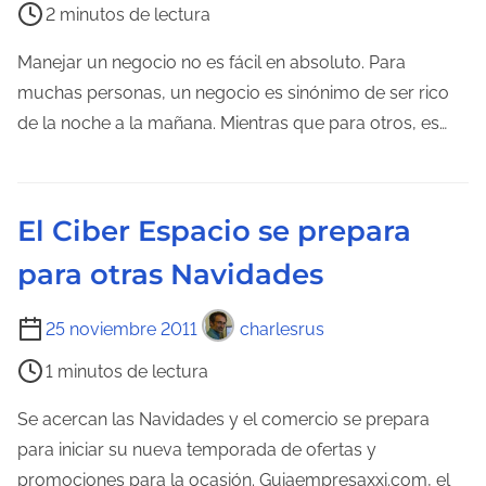
2 minutos de lectura
e
m
Manejar un negocio no es fácil en absoluto. Para
p
muchas personas, un negocio es sinónimo de ser rico
o
de la noche a la mañana. Mientras que para otros, es…
d
e
l
El Ciber Espacio se prepara
e
para otras Navidades
c
t
T
25 noviembre 2011
charlesrus
u
i
r
1 minutos de lectura
e
a
m
Se acercan las Navidades y el comercio se prepara
d
p
para iniciar su nueva temporada de ofertas y
e
o
promociones para la ocasión. Guiaempresaxxi.com, el
l