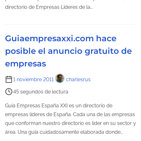
d
directorio de Empresas Líderes de la…
a
e
e
l
n
e
t
Guiaempresaxxi.com hace
c
r
posible el anuncio gratuito de
t
a
u
d
empresas
r
a
a
T
1 noviembre 2011
charlesrus
d
i
45 segundos de lectura
e
e
l
m
Guía Empresas España XXI es un directorio de
a
p
empresas líderes de España. Cada una de las empresas
e
o
que conforman nuestro directorio es líder en su sector y
n
d
área. Una guía cuidadosamente elaborada donde…
t
e