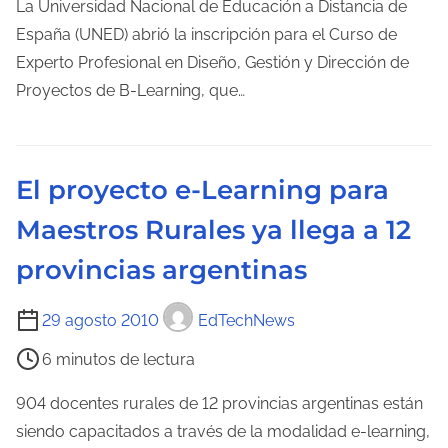
m
La Universidad Nacional de Educación a Distancia de
e
p
España (UNED) abrió la inscripción para el Curso de
n
o
Experto Profesional en Diseño, Gestión y Dirección de
t
d
Proyectos de B-Learning, que…
r
e
a
l
d
e
a
El proyecto e-Learning para
c
Maestros Rurales ya llega a 12
t
u
provincias argentinas
r
a
T
29 agosto 2010
EdTechNews
d
i
6 minutos de lectura
e
e
l
m
904 docentes rurales de 12 provincias argentinas están
a
p
siendo capacitados a través de la modalidad e-learning,