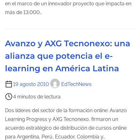
e
o
en el marco de un innovador proyecto que impacta en
n
d
más de 13.000…
t
e
r
l
a
e
Avanzo y AXG Tecnonexo: una
d
c
a
alianza que potencia el e-
t
u
learning en América Latina
r
a
T
19 agosto 2010
EdTechNews
d
i
4 minutos de lectura
e
e
l
m
Dos líderes del sector de la formación online: Avanzo
a
p
Learning Progress y AXG Tecnonexo, firmaron un
e
o
acuerdo estratégico de distribución de cursos online
n
d
para Argentina, Perú, Ecuador, Colombia y…