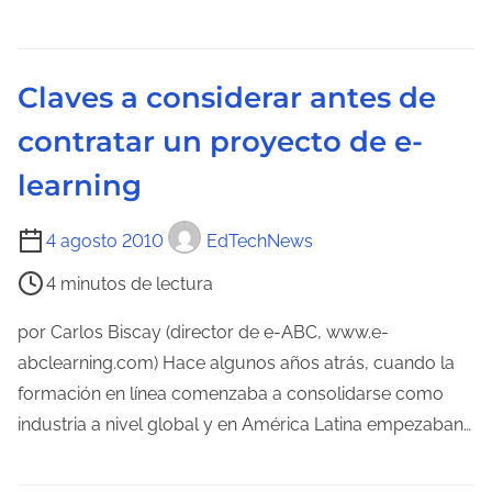
t
e
r
l
a
e
Claves a considerar antes de
d
c
a
contratar un proyecto de e-
t
u
learning
r
a
T
4 agosto 2010
EdTechNews
d
i
4 minutos de lectura
e
e
l
m
por Carlos Biscay (director de e-ABC, www.e-
a
p
abclearning.com) Hace algunos años atrás, cuando la
e
o
formación en línea comenzaba a consolidarse como
n
d
industria a nivel global y en América Latina empezaban…
t
e
r
l