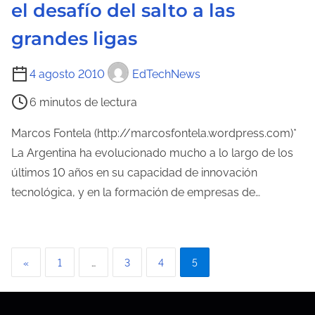
el desafío del salto a las
u
a
r
grandes ligas
a
d
T
4 agosto 2010
EdTechNews
e
i
6 minutos de lectura
l
e
a
m
Marcos Fontela (http://marcosfontela.wordpress.com)*
e
p
La Argentina ha evolucionado mucho a lo largo de los
n
o
últimos 10 años en su capacidad de innovación
t
d
tecnológica, y en la formación de empresas de…
r
e
a
l
d
e
P
a
«
1
…
3
4
5
c
a
t
u