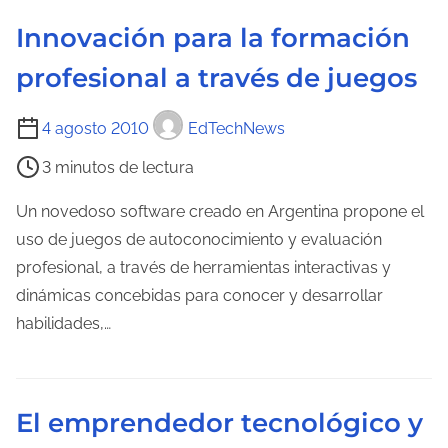
a
e
Innovación para la formación
d
c
a
profesional a través de juegos
t
u
T
4 agosto 2010
EdTechNews
r
i
a
3 minutos de lectura
e
d
m
Un novedoso software creado en Argentina propone el
e
p
uso de juegos de autoconocimiento y evaluación
l
o
profesional, a través de herramientas interactivas y
a
d
dinámicas concebidas para conocer y desarrollar
e
e
habilidades,…
n
l
t
e
r
c
a
El emprendedor tecnológico y
t
d