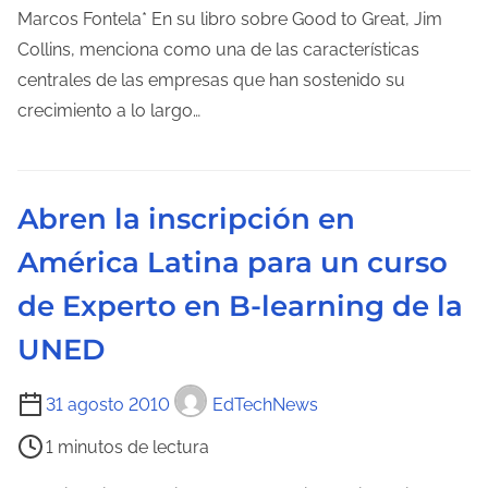
m
Marcos Fontela* En su libro sobre Good to Great, Jim
p
Collins, menciona como una de las características
o
centrales de las empresas que han sostenido su
d
crecimiento a lo largo…
e
l
e
Abren la inscripción en
c
América Latina para un curso
t
u
de Experto en B-learning de la
r
UNED
a
d
T
31 agosto 2010
EdTechNews
e
i
l
1 minutos de lectura
e
a