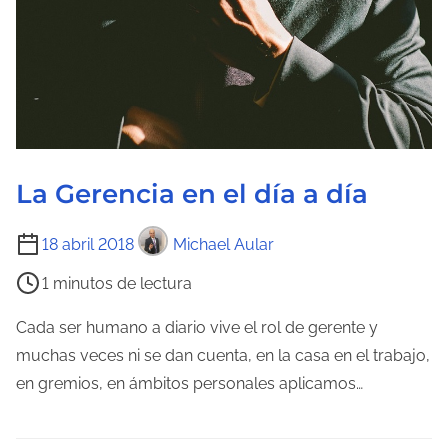
a
d
e
l
a
e
n
La Gerencia en el día a día
t
r
T
18 abril 2018
Michael Aular
a
i
1 minutos de lectura
d
e
a
m
Cada ser humano a diario vive el rol de gerente y
p
muchas veces ni se dan cuenta, en la casa en el trabajo,
o
en gremios, en ámbitos personales aplicamos…
d
e