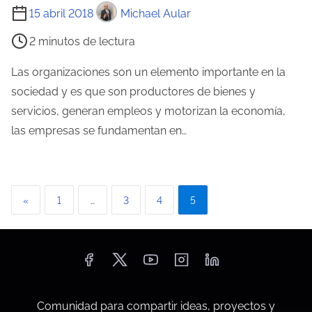
T
d
15 abril 2018
Michael Aular
i
a
2 minutos de lectura
e
m
Las organizaciones son un elemento importante en la
p
sociedad y es que son productores de bienes y
o
servicios, generan empleos y motorizan la economía,
d
las empresas se fundamentan en…
e
l
e
P
«
1
…
3
4
5
c
a
t
u
g
r
i
a
d
n
Comunidad para compartir ideas, proyectos y