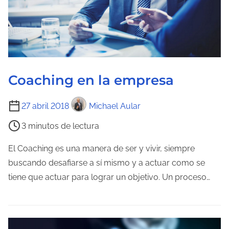
d
e
l
a
e
n
Coaching en la empresa
t
r
T
27 abril 2018
Michael Aular
a
i
3 minutos de lectura
d
e
a
m
El Coaching es una manera de ser y vivir, siempre
p
buscando desafiarse a sí mismo y a actuar como se
o
tiene que actuar para lograr un objetivo. Un proceso…
d
e
l