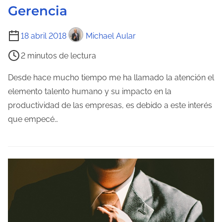
e
Gerencia
n
t
T
18 abril 2018
Michael Aular
r
i
2 minutos de lectura
a
e
d
m
Desde hace mucho tiempo me ha llamado la atención el
a
p
elemento talento humano y su impacto en la
o
productividad de las empresas, es debido a este interés
d
que empecé…
e
l
e
c
t
u
r