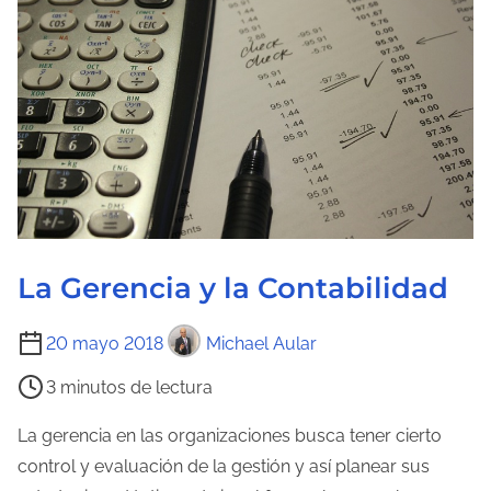
La Gerencia y la Contabilidad
T
20 mayo 2018
Michael Aular
i
3 minutos de lectura
e
m
La gerencia en las organizaciones busca tener cierto
p
control y evaluación de la gestión y así planear sus
o