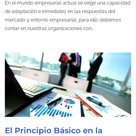
m
a
En el mundo empresarial actual se exige una capacidad
p
de adaptación e inmediatez en las respuestas del
o
mercado y entorno empresarial, para ello debemos
d
contar en nuestras organizaciones con…
e
l
e
c
t
u
r
a
d
e
l
El Principio Básico en la
a