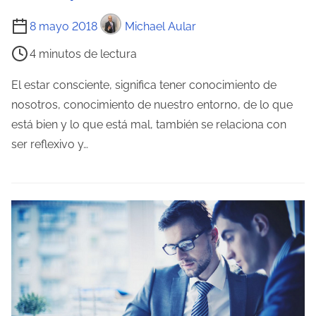
r
T
8 mayo 2018
Michael Aular
a
i
4 minutos de lectura
d
e
a
m
El estar consciente, significa tener conocimiento de
p
nosotros, conocimiento de nuestro entorno, de lo que
o
está bien y lo que está mal, también se relaciona con
d
ser reflexivo y…
e
l
e
c
t
u
r
a