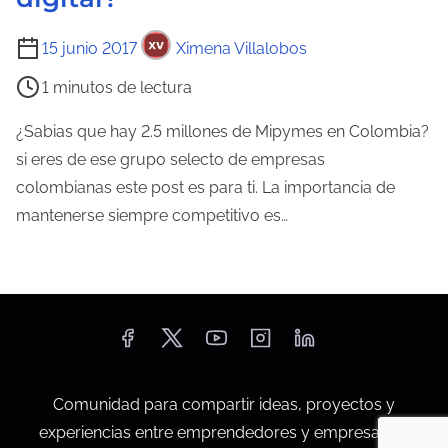
T
15 junio 2017
Ximena Villalobos
i
1 minutos de lectura
e
m
¿Sabias que hay 2.5 millones de Mipymes en Colombia?
p
si eres de ese grupo selecto de empresas
o
colombianas este post es para ti. La importancia de
d
mantenerse siempre competitivo es…
e
l
e
c
t
u
Comunidad para compartir ideas, proyectos y
r
experiencias entre emprendedores y empresarios.
a