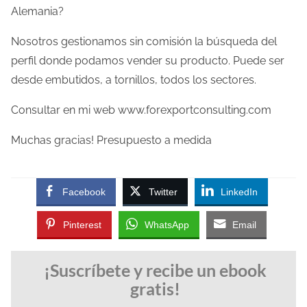
d
Alemania?
e
Nosotros gestionamos sin comisión la búsqueda del
l
perfil donde podamos vender su producto. Puede ser
e
desde embutidos, a tornillos, todos los sectores.
c
t
Consultar en mi web www.forexportconsulting.com
u
Muchas gracias! Presupuesto a medida
r
a
d
Facebook
Twitter
LinkedIn
e
l
Pinterest
WhatsApp
Email
a
e
n
t