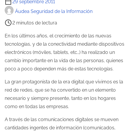
29 septiembre 2011
i
Áudea Seguridad de la Información
e
2 minutos de lectura
m
p
En los últimos años, el crecimiento de las nuevas
o
tecnologías, y de la conectividad mediante dispositivos
d
electrónicos (móviles, tablets, etc…) ha realizado un
e
cambio importante en la vida de las personas, quienes
l
poco a poco dependen más de estas tecnologías.
e
La gran protagonista de la era digital que vivimos es la
c
red de redes, que se ha convertido en un elemento
t
necesario y siempre presente, tanto en los hogares
u
como en todas las empresas.
r
a
A través de las comunicaciones digitales se mueven
d
cantidades ingentes de información (comunicados,
e