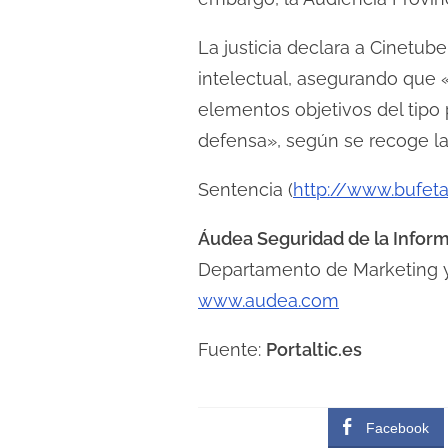
c
t
La justicia declara a Cinetu
u
intelectual, asegurando que «
r
elementos objetivos del tipo
a
defensa», según se recoge la
d
e
Sentencia (
http://www.bufet
l
Áudea Seguridad de la Infor
a
e
Departamento de Marketing 
n
www.audea.com
t
Fuente:
Portaltic.es
r
a
d
Facebook
a