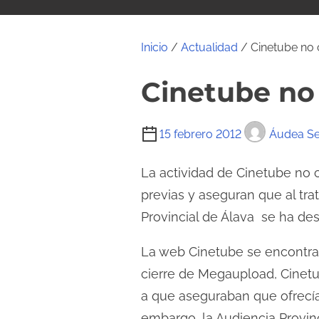
i
d
o
Inicio
/
Actualidad
/ Cinetube no 
Cinetube no
T
15 febrero 2012
Áudea Se
i
e
La actividad de Cinetube no c
m
previas y aseguran que al tr
p
Provincial de Álava se ha de
o
d
La web Cinetube se encontrab
e
cierre de Megaupload, Cinetu
l
a que aseguraban que ofrecían
e
embargo, la Audiencia Provinc