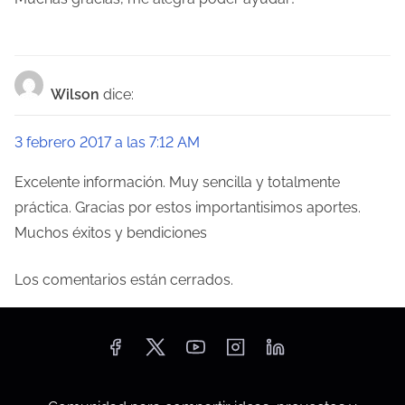
s
Wilson
dice:
3 febrero 2017 a las 7:12 AM
Excelente información. Muy sencilla y totalmente
práctica. Gracias por estos importantisimos aportes.
Muchos éxitos y bendiciones
Los comentarios están cerrados.