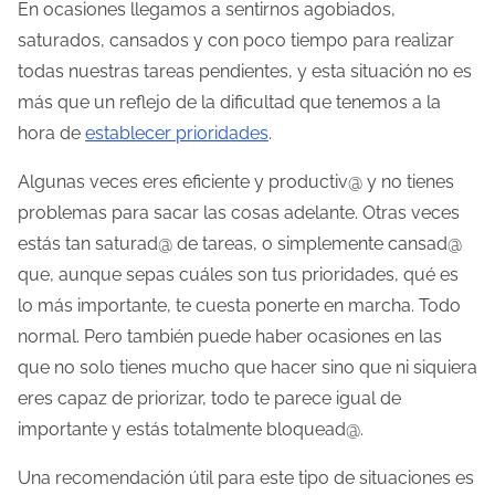
e
En ocasiones llegamos a sentirnos agobiados,
m
saturados, cansados y con poco tiempo para realizar
p
todas nuestras tareas pendientes, y esta situación no es
o
más que un reflejo de la dificultad que tenemos a la
d
hora de
establecer prioridades
.
e
Algunas veces eres eficiente y productiv@ y no tienes
l
problemas para sacar las cosas adelante. Otras veces
e
estás tan saturad@ de tareas, o simplemente cansad@
c
que, aunque sepas cuáles son tus prioridades, qué es
t
lo más importante, te cuesta ponerte en marcha. Todo
u
normal. Pero también puede haber ocasiones en las
r
que no solo tienes mucho que hacer sino que ni siquiera
a
eres capaz de priorizar, todo te parece igual de
d
importante y estás totalmente bloquead@.
e
l
Una recomendación útil para este tipo de situaciones es