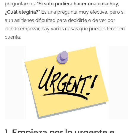
a
preguntarnos:
“Si sólo pudiera hacer una cosa hoy,
e
¿Cuál elegiría?”
Es una pregunta muy efectiva, pero si
n
aun así tienes dificultad para decidirte o de ver por
t
dónde empezar, hay varias cosas que puedes tener en
r
cuenta:
a
d
a
1. Empieza por lo urgente e