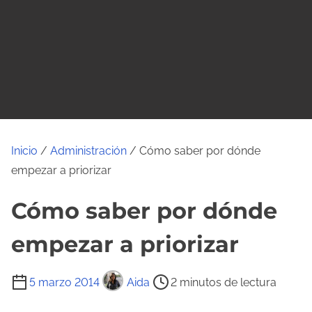
o
Inicio
/
Administración
/ Cómo saber por dónde
empezar a priorizar
Cómo saber por dónde
empezar a priorizar
T
5 marzo 2014
Aida
2 minutos de lectura
i