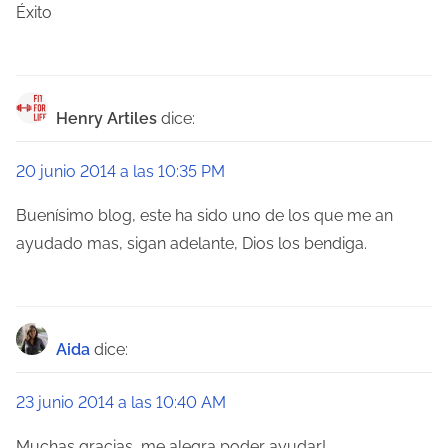
ó
Éxito
n
d
Henry Artiles
dice:
e
e
20 junio 2014 a las 10:35 PM
n
Buenísimo blog, este ha sido uno de los que me an
ayudado mas, sigan adelante, Dios los bendiga.
t
r
a
Aida
dice:
d
23 junio 2014 a las 10:40 AM
a
Muchas gracias, me alegra poder ayudar!