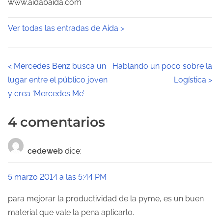
www.aidabaida.com
Ver todas las entradas de Aida >
N
<
Mercedes Benz busca un
Hablando un poco sobre la
lugar entre el público joven
Logística
>
a
y crea ‘Mercedes Me’
v
4 comentarios
e
g
cedeweb
dice:
a
5 marzo 2014 a las 5:44 PM
c
para mejorar la productividad de la pyme, es un buen
i
material que vale la pena aplicarlo.