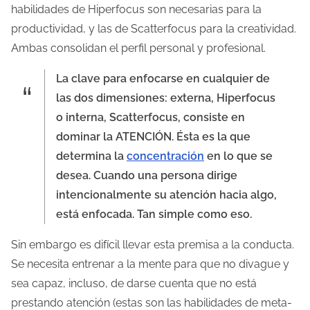
habilidades de Hiperfocus son necesarias para la
d
productividad, y las de Scatterfocus para la creatividad.
e
Ambas consolidan el perfil personal y profesional.
l
a
La clave para enfocarse en cualquier de
e
las dos dimensiones: externa, Hiperfocus
n
o interna, Scatterfocus, consiste en
t
dominar la ATENCIÓN. Ésta es la que
r
determina la
concentración
en lo que se
a
desea. Cuando una persona dirige
d
intencionalmente su atención hacia algo,
a
está enfocada. Tan simple como eso.
Sin embargo es difícil llevar esta premisa a la conducta.
Se necesita entrenar a la mente para que no divague y
sea capaz, incluso, de darse cuenta que no está
prestando atención (estas son las habilidades de meta-