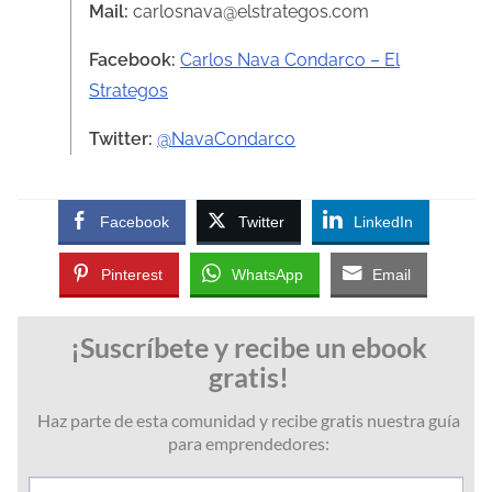
Mail:
carlosnava@elstrategos.com
Facebook:
Carlos Nava Condarco – El
Strategos
Twitter:
@NavaCondarco
Facebook
Twitter
LinkedIn
Pinterest
WhatsApp
Email