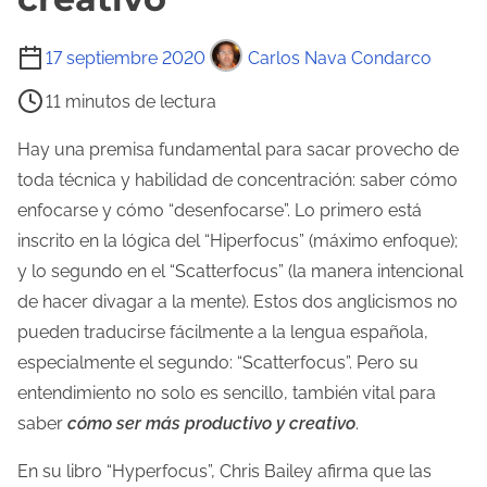
T
17 septiembre 2020
Carlos Nava Condarco
i
11 minutos de lectura
e
m
Hay una premisa fundamental para sacar provecho de
p
toda técnica y habilidad de concentración: saber cómo
o
enfocarse y cómo “desenfocarse”. Lo primero está
d
inscrito en la lógica del “Hiperfocus” (máximo enfoque);
e
y lo segundo en el “Scatterfocus” (la manera intencional
l
de hacer divagar a la mente). Estos dos anglicismos no
e
pueden traducirse fácilmente a la lengua española,
c
especialmente el segundo: “Scatterfocus”. Pero su
t
entendimiento no solo es sencillo, también vital para
u
saber
cómo ser más productivo y creativo
.
r
En su libro “Hyperfocus”, Chris Bailey afirma que las
a