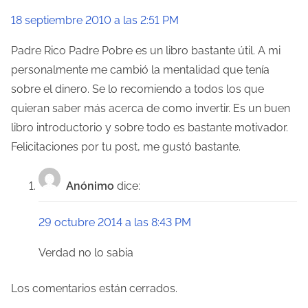
a
18 septiembre 2010 a las 2:51 PM
c
Padre Rico Padre Pobre es un libro bastante útil. A mi
personalmente me cambió la mentalidad que tenía
i
sobre el dinero. Se lo recomiendo a todos los que
ó
quieran saber más acerca de como invertir. Es un buen
libro introductorio y sobre todo es bastante motivador.
n
Felicitaciones por tu post, me gustó bastante.
d
e
Anónimo
dice:
e
29 octubre 2014 a las 8:43 PM
n
Verdad no lo sabia
t
Los comentarios están cerrados.
r