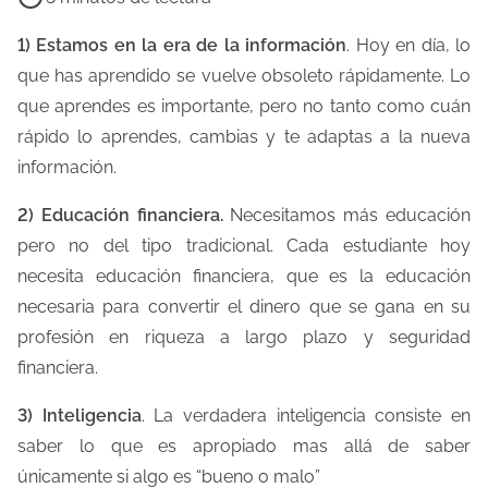
e
m
1) Estamos en la era de la información
. Hoy en día, lo
p
que has aprendido se vuelve obsoleto rápidamente. Lo
o
que aprendes es importante, pero no tanto como cuán
d
rápido lo aprendes, cambias y te adaptas a la nueva
e
información.
l
2) Educación financiera.
Necesitamos más educación
e
pero no del tipo tradicional. Cada estudiante hoy
c
necesita educación financiera, que es la educación
t
necesaria para convertir el dinero que se gana en su
u
profesión en riqueza a largo plazo y seguridad
r
financiera.
a
d
3) Inteligencia
. La verdadera inteligencia consiste en
e
saber lo que es apropiado mas allá de saber
l
únicamente si algo es “bueno o malo”