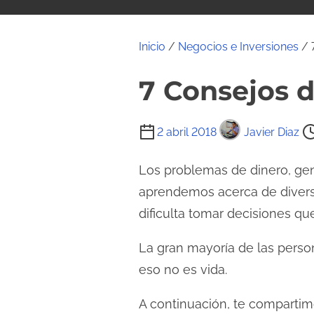
i
d
o
Inicio
/
Negocios e Inversiones
/ 
7 Consejos 
T
2 abril 2018
Javier Diaz
i
e
Los problemas de dinero, gen
m
aprendemos acerca de diverso
p
dificulta tomar decisiones q
o
d
La gran mayoría de las person
e
eso no es vida.
l
A continuación, te compartim
e