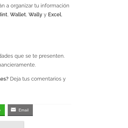
án a organizar tu información
int
,
Wallet
,
Wally
y
Excel
,
dades que se te presenten.
inancieramente.
les?
Deja tus comentarios y
p
Email