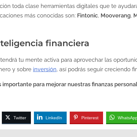
ición toda clase herramientas digitales que te ayudar
plicaciones más conocidas son:
Fintonic
,
Mooverang
,
M
nteligencia financiera
tendrá tu mente activa para aprovechar las oportuni
nero y sobre
inversión
, así podrás seguir creciendo f
s importante para mejorar nuestras finanzas persona
Twitter
LinkedIn
Pinterest
WhatsAp