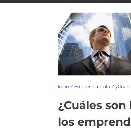
i
d
o
Inicio
/
Emprendimiento
/ ¿Cuále
¿Cuáles son 
los emprend