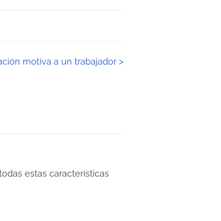
ación motiva a un trabajador
>
odas estas características