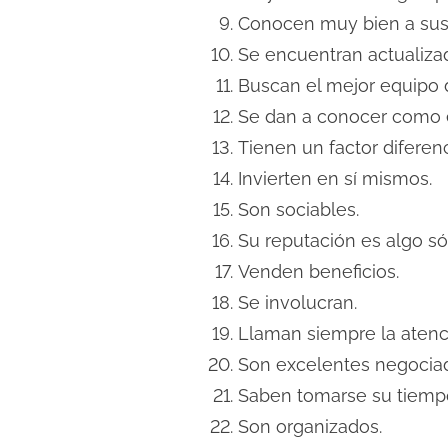
e
Conocen muy bien a sus 
l
Se encuentran actualizad
a
Buscan el mejor equipo d
e
Se dan a conocer como e
n
Tienen un factor diferenc
t
Invierten en sí mismos.
r
Son sociables.
a
Su reputación es algo só
d
Venden beneficios.
a
Se involucran.
Llaman siempre la atenc
Son excelentes negocia
Saben tomarse su tiempo
Son organizados.