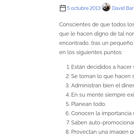
T
5 octubre 2013
David Bar
i
e
Conscientes de que todos lo
m
que le hacen digno de tal no
p
encontrado, tras un pequeño
o
en los siguientes puntos:
d
e
Están decididos a hacer 
l
Se toman lo que hacen 
e
Administran bien el dine
c
En su mente siempre exis
t
Planean todo.
u
Conocen la importancia d
r
Saben auto-promocionarse
a
Proyectan una imagen po
d