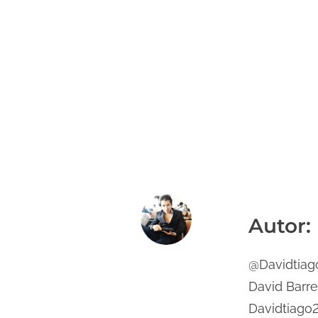
Autor:
@Davidtiago
David Barr
Davidtiago