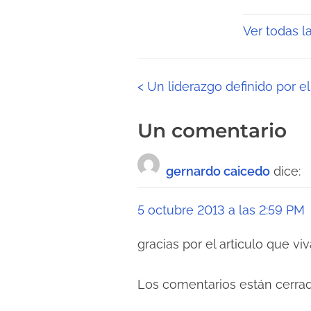
Ver todas l
N
<
Un liderazgo definido por el 
a
Un comentario
v
gernardo caicedo
dice:
e
g
5 octubre 2013 a las 2:59 PM
a
gracias por el articulo que 
c
Los comentarios están cerrad
i